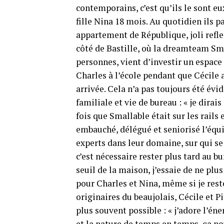
contemporains, c’est qu’ils le sont eu
fille Nina 18 mois. Au quotidien ils p
appartement de République, joli reflet
côté de Bastille, où la dreamteam S
personnes, vient d’investir un espac
Charles à l’école pendant que Cécile 
arrivée. Cela n’a pas toujours été évi
familiale et vie de bureau : « je dirais
fois que Smallable était sur les rails 
embauché, délégué et seniorisé l’équi
experts dans leur domaine, sur qui se r
c’est nécessaire rester plus tard au bu
seuil de la maison, j’essaie de ne pl
pour Charles et Nina, même si je rest
originaires du beaujolais, Cécile et P
plus souvent possible : « j’adore l’éne
et la nature de temps en temps, ça nou