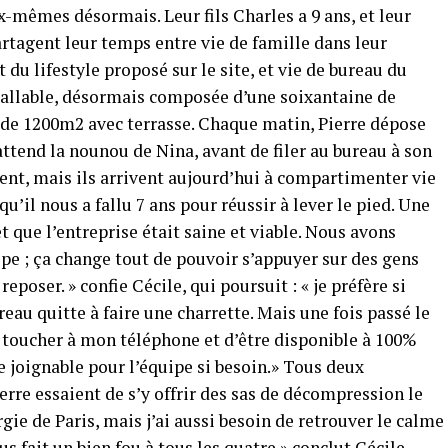
x-mêmes désormais. Leur fils Charles a 9 ans, et leur
artagent leur temps entre vie de famille dans leur
 du lifestyle proposé sur le site, et vie de bureau du
mallable, désormais composée d’une soixantaine de
e de 1200m2 avec terrasse. Chaque matin, Pierre dépose
attend la nounou de Nina, avant de filer au bureau à son
dent, mais ils arrivent aujourd’hui à compartimenter vie
 qu’il nous a fallu 7 ans pour réussir à lever le pied. Une
et que l’entreprise était saine et viable. Nous avons
pe ; ça change tout de pouvoir s’appuyer sur des gens
eposer. » confie Cécile, qui poursuit : « je préfère si
reau quitte à faire une charrette. Mais une fois passé le
us toucher à mon téléphone et d’être disponible à 100%
e joignable pour l’équipe si besoin.» Tous deux
ierre essaient de s’y offrir des sas de décompression le
rgie de Paris, mais j’ai aussi besoin de retrouver le calme
s fait un bien fou à tous les quatre » conclut Cécile.