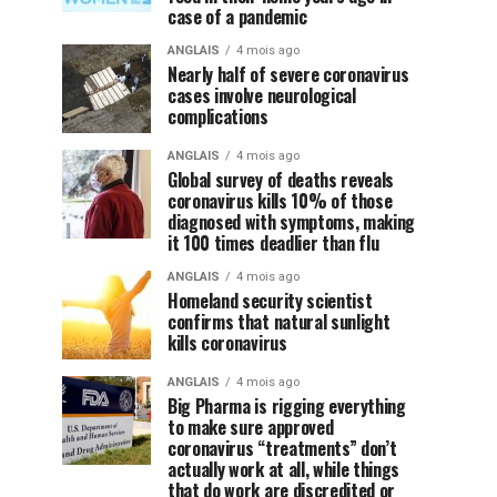
case of a pandemic
ANGLAIS
4 mois ago
Nearly half of severe coronavirus
cases involve neurological
complications
ANGLAIS
4 mois ago
Global survey of deaths reveals
coronavirus kills 10% of those
diagnosed with symptoms, making
it 100 times deadlier than flu
ANGLAIS
4 mois ago
Homeland security scientist
confirms that natural sunlight
kills coronavirus
ANGLAIS
4 mois ago
Big Pharma is rigging everything
to make sure approved
coronavirus “treatments” don’t
actually work at all, while things
that do work are discredited or