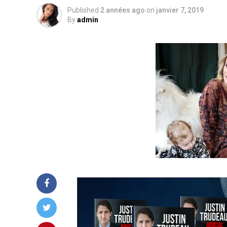
Published
2 années ago
on
janvier 7, 2019
By
admin