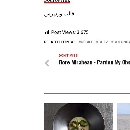
قالب وردپرس
Post Views:
3 675
RELATED TOPICS:
CÉCILE
CHEZ
COFONDA
DON'T MISS
Flore Mirabeau - Pardon My Ob