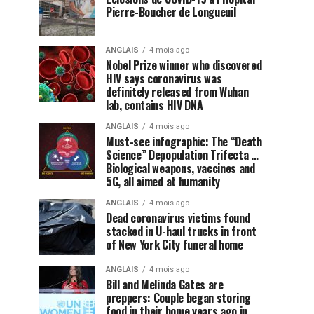
Pierre-Boucher de Longueuil
ANGLAIS
4 mois ago
Nobel Prize winner who discovered
HIV says coronavirus was
definitely released from Wuhan
lab, contains HIV DNA
ANGLAIS
4 mois ago
Must-see infographic: The “Death
Science” Depopulation Trifecta …
Biological weapons, vaccines and
5G, all aimed at humanity
ANGLAIS
4 mois ago
Dead coronavirus victims found
stacked in U-haul trucks in front
of New York City funeral home
ANGLAIS
4 mois ago
Bill and Melinda Gates are
preppers: Couple began storing
food in their home years ago in