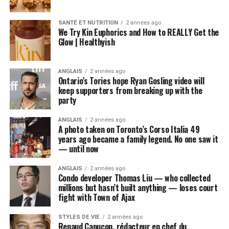
SANTÉ ET NUTRITION
2 années ago
We Try Kin Euphorics and How to REALLY Get the
Glow | Healthyish
ANGLAIS
2 années ago
Ontario’s Tories hope Ryan Gosling video will
keep supporters from breaking up with the
party
ANGLAIS
2 années ago
A photo taken on Toronto’s Corso Italia 49
years ago became a family legend. No one saw it
— until now
ANGLAIS
2 années ago
Condo developer Thomas Liu — who collected
millions but hasn’t built anything — loses court
fight with Town of Ajax
STYLES DE VIE
2 années ago
Renaud Capuçon, rédacteur en chef du