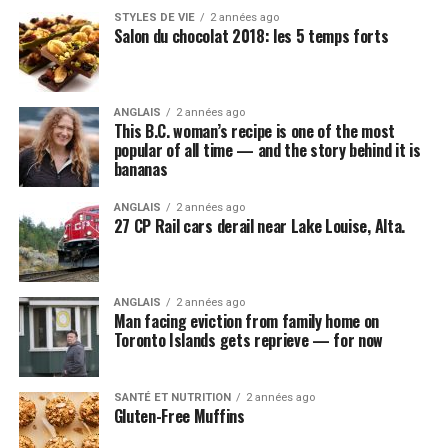
STYLES DE VIE
2 années ago
Salon du chocolat 2018: les 5 temps forts
ANGLAIS
2 années ago
This B.C. woman’s recipe is one of the most
popular of all time — and the story behind it is
bananas
ANGLAIS
2 années ago
27 CP Rail cars derail near Lake Louise, Alta.
ANGLAIS
2 années ago
Man facing eviction from family home on
Toronto Islands gets reprieve — for now
SANTÉ ET NUTRITION
2 années ago
Gluten-Free Muffins