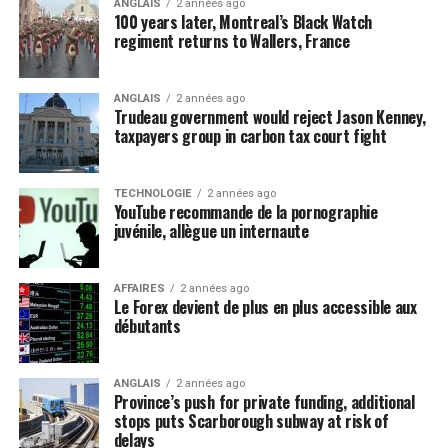
ANGLAIS
2 années ago
100 years later, Montreal’s Black Watch
regiment returns to Wallers, France
ANGLAIS
2 années ago
Trudeau government would reject Jason Kenney,
taxpayers group in carbon tax court fight
TECHNOLOGIE
2 années ago
YouTube recommande de la pornographie
juvénile, allègue un internaute
AFFAIRES
2 années ago
Le Forex devient de plus en plus accessible aux
débutants
ANGLAIS
2 années ago
Province’s push for private funding, additional
stops puts Scarborough subway at risk of
delays