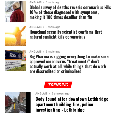
ANGLAIS
5 mois ago
Global survey of deaths reveals coronavirus kills
«Le leur était inférieur, affirme-t-il. Mais si c’était
10% of those diagnosed with symptoms,
vraiment le cas, cela soulève des questions. Pourquoi
making it 100 times deadlier than flu
prôner l’amortissement accéléré? C’est une mauvaise
politique qui génère des distorsions.»
ANGLAIS
5 mois ago
Homeland security scientist confirms that
natural sunlight kills coronavirus
La décision américaine permettant l’annulation
immédiate des coûts de certains équipements a été
considérée comme la mesure la plus importante par les
ANGLAIS
5 mois ago
Big Pharma is rigging everything to make sure
entreprises indépendantes au sud de la frontière,
approved coronavirus “treatments” don’t
soutient Dan Kelly, président de la Fédération
actually work at all, while things that do work
canadienne de l’entreprise indépendante.
are discredited or criminalized
La réponse du Canada a été un pas dans la bonne
TRENDING
direction, ajoute-t-il. Mais les modifications apportées à
la taxe sur les petites entreprises adoptées en 2017, la
ANGLAIS
2 années ago
Body found after downtown Lethbridge
taxe fédérale sur les émissions de carbone, les
apartment building fire, police
augmentations des cotisations au Régime de pension du
investigating - Lethbridge
Canada pour financer ce programme ont nui aux