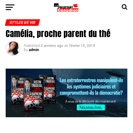
STYLES DE VIE
Camélia, proche parent du thé
Published
2 années ago
on
février 15, 2019
By
admin