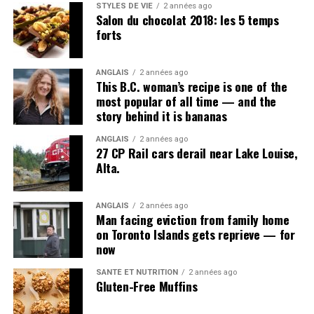
sociétés.
STYLES DE VIE
2 années ago
Salon du chocolat 2018: les 5 temps
forts
«Tout cela nous a coupé l’herbe sous les pieds, dit M.
Kelly. On veut stimuler l’économie d’une main, mais on
la freine de l’autre. On peut ainsi comprendre pourquoi
ANGLAIS
2 années ago
This B.C. woman’s recipe is one of the
cela n’avait pas vraiment fouetté le monde des affaires.»
most popular of all time — and the
story behind it is bananas
ANGLAIS
2 années ago
27 CP Rail cars derail near Lake Louise,
Alta.
Post Views:
666
ANGLAIS
2 années ago
Man facing eviction from family home
on Toronto Islands gets reprieve — for
now
SANTÉ ET NUTRITION
2 années ago
Gluten-Free Muffins