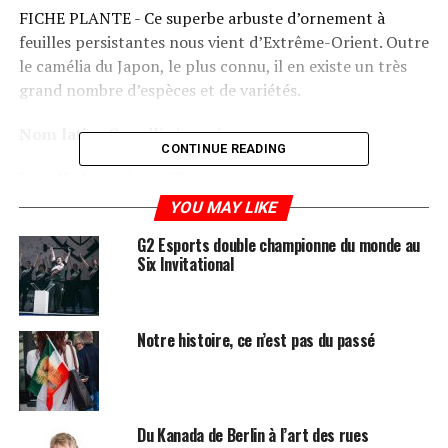
FICHE PLANTE - Ce superbe arbuste d’ornement à
feuilles persistantes nous vient d’Extrême-Orient. Outre
le camélia du Japon, le plus connu, il en existe un très
grand nombre d’espèces et de variétés.
Nom latin:
Camellia japonica.
CONTINUE READING
Famille botanique:
Théacées.
YOU MAY LIKE
DESCRIPTION
G2 Esports double championne du monde au
Six Invitational
Origine:
Le camélia (
Camellia japonica
) ou Rose du
Japon est un superbe arbrisseau d’ornement à feuilles
persistantes, pouvant atteindre 15 m de haut et 7 à 8 m
Notre histoire, ce n’est pas du passé
d’envergure qui nous vient d’Extrême-Orient où il fut
longuement sélectionné, en particulier par certains
Samouraïs dont il était l’emblème et dont les formes
«Higo» à fleurs simples sont l’exemple le plus accompli.
Du Kanada de Berlin à l’art des rues