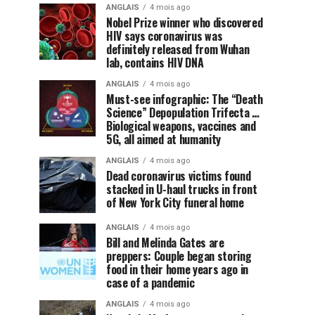
ANGLAIS
4 mois ago
Nobel Prize winner who discovered
HIV says coronavirus was
definitely released from Wuhan
lab, contains HIV DNA
ANGLAIS
4 mois ago
Must-see infographic: The “Death
Science” Depopulation Trifecta …
Biological weapons, vaccines and
5G, all aimed at humanity
ANGLAIS
4 mois ago
Dead coronavirus victims found
stacked in U-haul trucks in front
of New York City funeral home
ANGLAIS
4 mois ago
Bill and Melinda Gates are
preppers: Couple began storing
food in their home years ago in
case of a pandemic
ANGLAIS
4 mois ago