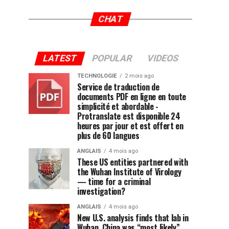
CHAT
LATEST
POPULAR
VIDEOS
TECHNOLOGIE
2 mois ago
Service de traduction de
documents PDF en ligne en toute
simplicité et abordable -
Protranslate est disponible 24
heures par jour et est offert en
plus de 60 langues
ANGLAIS
4 mois ago
These US entities partnered with
the Wuhan Institute of Virology
— time for a criminal
investigation?
ANGLAIS
4 mois ago
New U.S. analysis finds that lab in
Wuhan, China was “most likely”