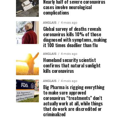
Nearly half of severe coronavirus
cases involve neurological
complications
ANGLAIS
4 mois ago
Global survey of deaths reveals
coronavirus kills 10% of those
diagnosed with symptoms, making
it 100 times deadlier than flu
ANGLAIS
4 mois ago
Homeland security scientist
confirms that natural sunlight
kills coronavirus
ANGLAIS
4 mois ago
Big Pharma is rigging everything
to make sure approved
coronavirus “treatments” don’t
actually work at all, while things
that do work are discredited or
criminalized