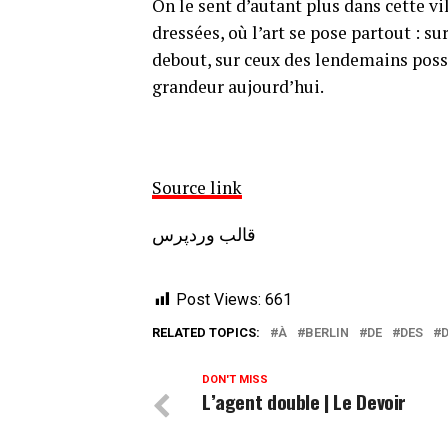
On le sent d’autant plus dans cette vi
dressées, où l’art se pose partout : s
debout, sur ceux des lendemains possi
grandeur aujourd’hui.
Source link
قالب وردپرس
Post Views:
661
RELATED TOPICS:
À
BERLIN
DE
DES
DON'T MISS
L’agent double | Le Devoir