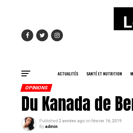
ACTUALITÉS
SANTÉ ET NUTRITION
M
OPINIONS
Du Kanada de Ber
Published
2 années ago
on
février 16, 2019
By
admin