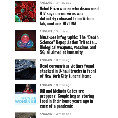
ANGLAIS
3 mois ago
Nobel Prize winner who discovered
HIV says coronavirus was
definitely released from Wuhan
lab, contains HIV DNA
ANGLAIS
3 mois ago
Must-see infographic: The “Death
Science” Depopulation Trifecta …
Biological weapons, vaccines and
5G, all aimed at humanity
ANGLAIS
3 mois ago
Dead coronavirus victims found
stacked in U-haul trucks in front
of New York City funeral home
ANGLAIS
3 mois ago
Bill and Melinda Gates are
preppers: Couple began storing
food in their home years ago in
case of a pandemic
ANGLAIS
3 mois ago