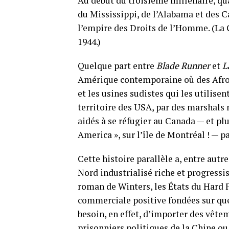
Au début du troisième millénaire, qua
du Mississippi, de l’Alabama et des C
l’empire des Droits de l’Homme. (La G
1944.)
Quelque part entre
Blade Runner
et
L
Amérique contemporaine où des Afro-
et les usines sudistes qui les utilise
territoire des USA, par des marshals n
aidés à se réfugier au Canada — et p
America », sur l’île de Montréal ! — p
Cette histoire parallèle a, entre autr
Nord industrialisé riche et progressis
roman de Winters, les États du Hard F
commerciale positive fondées sur quel
besoin, en effet, d’importer des vête
prisonniers politiques de la Chine o