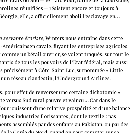
tre États du Sud — le Hard Four, formé de la Louisiane,
arolines réunifiées — résistent encore et toujours à
éorgie, elle, a officiellement aboli l’esclavage en…
a servante écarlate,
Winters nous entraîne dans cette
Américainsen cavale, fuyant les entreprises agricoles
nt comme un bétail ouvrier, se voient traqués, sur tout le
antis de tous les pouvoirs de l’État fédéral, mais aussi
lus précisément à Côte-Saint-Luc, surnommée « Little
ar un réseau clandestin, l’Underground Airlines.
es, pour effet de renverser une certaine dichotomie «
te versus Sud rural pauvre et vaincu ». Car dans le
our jouissent d’une relative prospérité et d’une balance
ques industries florissantes, dont le textile : pas
ments assemblés par des enfants au Pakistan, ou par des
u de la Corée du Nord, quand on peut compter sur sa