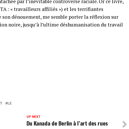
tachée par l’inévitable controverse raciale. Or ce livre,
 : « travailleurs affiliés ») et les terrifiantes
 son dénouement, me semble porter la réflexion sur
ion noire, jusqu’à l’ultime déshumanisation du travail
T
LE
UP NEXT
Du Kanada de Berlin à l’art des rues