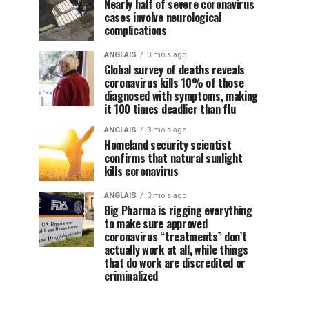
Nearly half of severe coronavirus
cases involve neurological
complications
ANGLAIS
3 mois ago
Global survey of deaths reveals
coronavirus kills 10% of those
diagnosed with symptoms, making
it 100 times deadlier than flu
ANGLAIS
3 mois ago
Homeland security scientist
confirms that natural sunlight
kills coronavirus
ANGLAIS
3 mois ago
Big Pharma is rigging everything
to make sure approved
coronavirus “treatments” don’t
actually work at all, while things
that do work are discredited or
criminalized