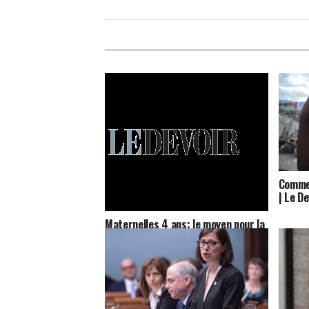
Commen
| Le De
Maternelles 4 ans: le moyen pour la
fin