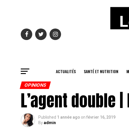
ACTUALITÉS
SANTÉ ET NUTRITION
M
OPINIONS
L’agent double |
Published
1 année ago
on
février 16, 2019
By
admin