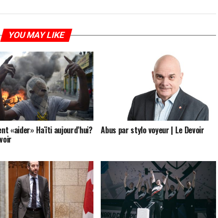
YOU MAY LIKE
t «aider» Haïti aujourd’hui?
Abus par stylo voyeur | Le Devoir
voir