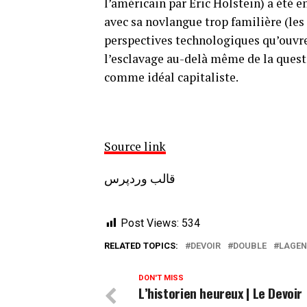
l’américain par Éric Holstein) a été en
avec sa novlangue trop familière (les TA
perspectives technologiques qu’ouvre
l’esclavage au-delà même de la quest
comme idéal capitaliste.
Source link
قالب وردپرس
Post Views:
534
RELATED TOPICS:
DEVOIR
DOUBLE
LAGEN
DON'T MISS
L’historien heureux | Le Devoir