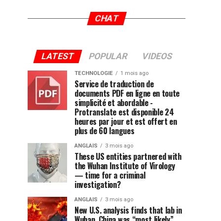
CHAT
LATEST
POPULAR
VIDEOS
TECHNOLOGIE
1 mois ago
Service de traduction de
documents PDF en ligne en toute
simplicité et abordable -
Protranslate est disponible 24
heures par jour et est offert en
plus de 60 langues
ANGLAIS
3 mois ago
These US entities partnered with
the Wuhan Institute of Virology
— time for a criminal
investigation?
ANGLAIS
3 mois ago
New U.S. analysis finds that lab in
Wuhan, China was “most likely”