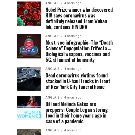
ANGLAIS
4 mois ago
Nobel Prize winner who discovered
HIV says coronavirus was
definitely released from Wuhan
lab, contains HIV DNA
ANGLAIS
4 mois ago
Must-see infographic: The “Death
Science” Depopulation Trifecta …
Biological weapons, vaccines and
5G, all aimed at humanity
ANGLAIS
4 mois ago
Dead coronavirus victims found
stacked in U-haul trucks in front
of New York City funeral home
ANGLAIS
4 mois ago
Bill and Melinda Gates are
preppers: Couple began storing
food in their home years ago in
case of a pandemic
ANGLAIS
4 mois ago