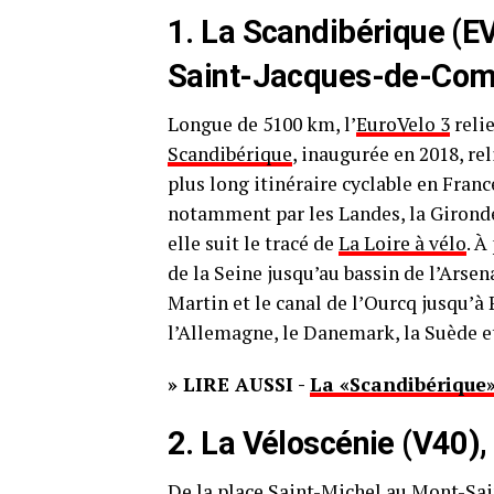
1. La Scandibérique (E
Saint-Jacques-de-Comp
Longue de 5100 km, l’
EuroVelo 3
relie
Scandibérique
, inaugurée en 2018, re
plus long itinéraire cyclable en Fran
notamment par les Landes, la Gironde,
elle suit le tracé de
La Loire à vélo
. À
de la Seine jusqu’au bassin de l’Arsena
Martin et le canal de l’Ourcq jusqu’à 
l’Allemagne, le Danemark, la Suède e
» LIRE AUSSI -
La «Scandibérique»
2. La Véloscénie (V40)
De la place Saint-Michel au Mont-Sai