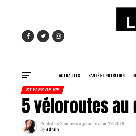
ACTUALITÉS
SANTÉ ET NUTRITION
M
STYLES DE VIE
5 véloroutes au 
Published
2 années ago
on
février 19, 2019
By
admin