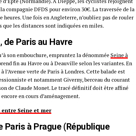
lée d’Epte (Normandie). À Dieppe, les cyclistes rejoignent
de la compagnie DFDS pour environ 30€. La traversée de la
heures. Une fois en Angleterre, n’oubliez pas de rouler
s que les distances sont indiquées en miles.
), de Paris au Havre
usqu’à son embouchure, empruntez la dénommée
Seine à
prend fin au Havre ou à Deauville selon les variantes. En
 à l’Avenue verte de Paris à Londres. Cette balade est
ressionniste et notamment Giverny, berceau du courant
son de Claude Monet. Le tracé définitif doit être affiné
nt encore en cours d’aménagement.
entre Seine et mer
de Paris à Prague (République