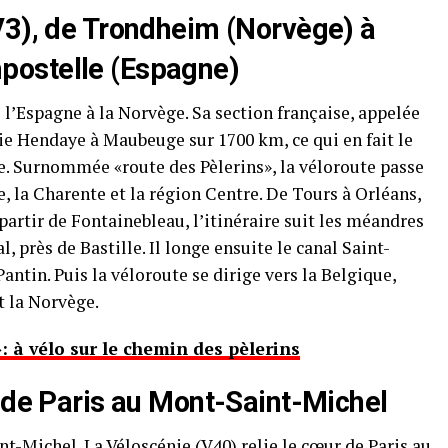
V3), de Trondheim (Norvège) à
ostelle (Espagne)
 l’Espagne à la Norvège. Sa section française, appelée
lie Hendaye à Maubeuge sur 1700 km, ce qui en fait le
ce. Surnommée «route des Pèlerins», la véloroute passe
 la Charente et la région Centre. De Tours à Orléans,
 partir de Fontainebleau, l’itinéraire suit les méandres
l, près de Bastille. Il longe ensuite le canal Saint-
Pantin. Puis la véloroute se dirige vers la Belgique,
t la Norvège.
: à vélo sur le chemin des pèlerins
, de Paris au Mont-Saint-Michel
nt-Michel. La
Véloscénie
(V40) relie le cœur de Paris au