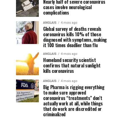
Nearly half of severe coronavirus
cases involve neurological
complications
ANGLAIS
4 mois ago
Global survey of deaths reveals
coronavirus kills 10% of those
diagnosed with symptoms, making
it 100 times deadlier than flu
ANGLAIS
4 mois ago
Homeland security scientist
confirms that natural sunlight
kills coronavirus
ANGLAIS
4 mois ago
Big Pharma is rigging everything
to make sure approved
coronavirus “treatments” don’t
actually work at all, while things
that do work are discredited or
criminalized