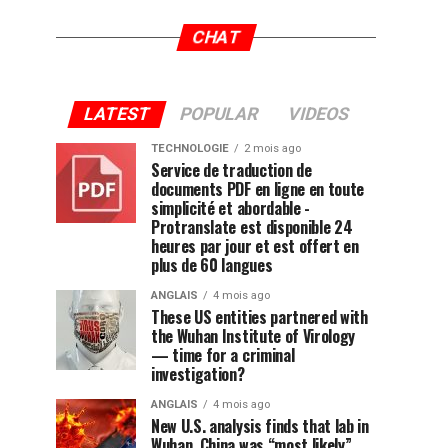
CHAT
LATEST
POPULAR
VIDEOS
TECHNOLOGIE
2 mois ago
Service de traduction de
documents PDF en ligne en toute
simplicité et abordable -
Protranslate est disponible 24
heures par jour et est offert en
plus de 60 langues
ANGLAIS
4 mois ago
These US entities partnered with
the Wuhan Institute of Virology
— time for a criminal
investigation?
ANGLAIS
4 mois ago
New U.S. analysis finds that lab in
Wuhan, China was “most likely”