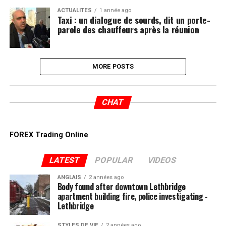
ACTUALITÉS
1 année ago
Taxi : un dialogue de sourds, dit un porte-
parole des chauffeurs après la réunion
MORE POSTS
CHAT
FOREX Trading Online
LATEST
POPULAR
VIDEOS
ANGLAIS
2 années ago
Body found after downtown Lethbridge
apartment building fire, police investigating -
Lethbridge
STYLES DE VIE
2 années ago