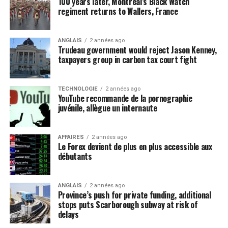
100 years later, Montreal’s Black Watch
regiment returns to Wallers, France
ANGLAIS
2 années ago
Trudeau government would reject Jason Kenney,
taxpayers group in carbon tax court fight
TECHNOLOGIE
2 années ago
YouTube recommande de la pornographie
juvénile, allègue un internaute
AFFAIRES
2 années ago
Le Forex devient de plus en plus accessible aux
débutants
ANGLAIS
2 années ago
Province’s push for private funding, additional
stops puts Scarborough subway at risk of
delays