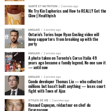
SANTÉ ET NUTRITION
2 années ago
We Try Kin Euphorics and How to REALLY Get the
Glow | Healthyish
ANGLAIS
2 années ago
Ontario’s Tories hope Ryan Gosling video will
keep supporters from breaking up with the
party
ANGLAIS
2 années ago
A photo taken on Toronto’s Corso Italia 49
years ago became a family legend. No one saw it
— until now
ANGLAIS
2 années ago
Condo developer Thomas Liu — who collected
millions but hasn’t built anything — loses court
fight with Town of Ajax
STYLES DE VIE
2 années ago
Renaud Capuçon, rédacteur en chef du
Figaroscope