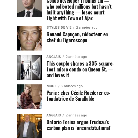
Condo developer Thomas Liu —
who collected millions but hasn’t
built anything — loses court
fight with Town of Ajax
STYLES DE VIE
2 années ago
Renaud Capuçon, rédacteur en
chef du Figaroscope
ANGLAIS
2 années ago
This couple shares a 335-square-
foot micro condo on Queen St. —
and loves it
MODE
2 années ago
Paris : chez Cécile Roederer co-
fondatrice de Smallable
ANGLAIS
2 années ago
Ontario Tories argue Trudeau’s
carbon plan is ‘unconstitutional’