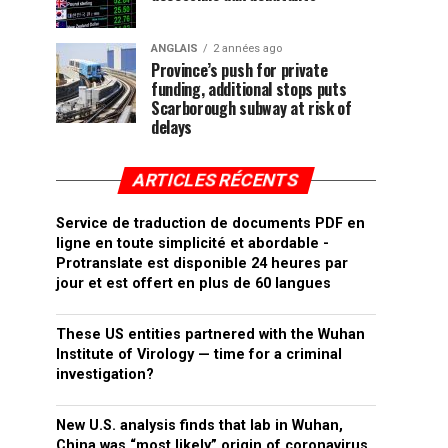
ANGLAIS
2 années ago
Province’s push for private
funding, additional stops puts
Scarborough subway at risk of
delays
ARTICLES RÉCENTS
Service de traduction de documents PDF en
ligne en toute simplicité et abordable -
Protranslate est disponible 24 heures par
jour et est offert en plus de 60 langues
These US entities partnered with the Wuhan
Institute of Virology — time for a criminal
investigation?
New U.S. analysis finds that lab in Wuhan,
China was “most likely” origin of coronavirus