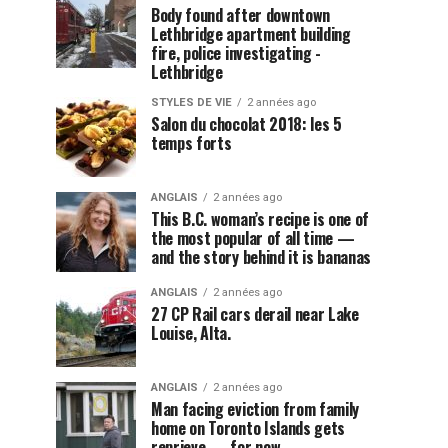
Body found after downtown
Lethbridge apartment building
fire, police investigating -
Lethbridge
STYLES DE VIE
2 années ago
Salon du chocolat 2018: les 5
temps forts
ANGLAIS
2 années ago
This B.C. woman’s recipe is one of
the most popular of all time —
and the story behind it is bananas
ANGLAIS
2 années ago
27 CP Rail cars derail near Lake
Louise, Alta.
ANGLAIS
2 années ago
Man facing eviction from family
home on Toronto Islands gets
reprieve — for now