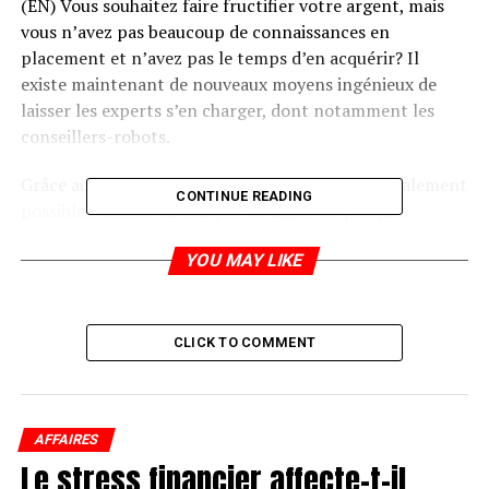
(EN) Vous souhaitez faire fructifier votre argent, mais
vous n’avez pas beaucoup de connaissances en
placement et n’avez pas le temps d’en acquérir? Il
existe maintenant de nouveaux moyens ingénieux de
laisser les experts s’en charger, dont notamment les
conseillers-robots.
Grâce au service de conseiller-robot, il est généralement
CONTINUE READING
possible d’ouvrir un compte en ligne en quelques
minutes après avoir répondu à quelques questions sur
YOU MAY LIKE
vous et vos objectifs financiers. Il suffit souvent de
déposer 1 000 $ pour que le service de conseiller-robot
investisse vos fonds dans un portefeuille diversifié dont
la composition de l’actif correspond à vos objectifs de
CLICK TO COMMENT
placement. Vous laissez ensuite le conseiller-robot gérer
votre portefeuille.
Voici trois questions à se poser pour savoir si ce service
AFFAIRES
Le stress financier affecte-t-il
de placement vous convient.