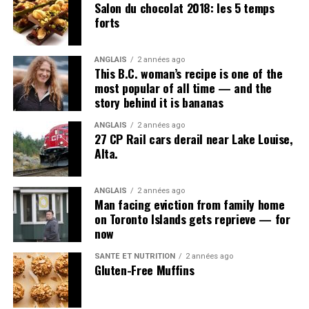
Salon du chocolat 2018: les 5 temps
forts
ANGLAIS
2 années ago
This B.C. woman’s recipe is one of the
most popular of all time — and the
story behind it is bananas
ANGLAIS
2 années ago
27 CP Rail cars derail near Lake Louise,
Alta.
ANGLAIS
2 années ago
Man facing eviction from family home
on Toronto Islands gets reprieve — for
now
SANTÉ ET NUTRITION
2 années ago
Gluten-Free Muffins