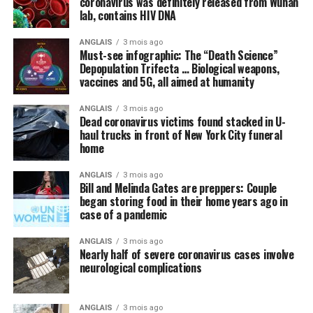
coronavirus was definitely released from Wuhan
lab, contains HIV DNA
pouvez obtenir des renseignements impartiaux et des
outils pour vous aider à gérer votre argent auprès de
ANGLAIS
3 mois ago
l’Agence de la consommation en matière financière du
Must-see infographic: The “Death Science”
Canada.
Depopulation Trifecta … Biological weapons,
vaccines and 5G, all aimed at humanity
ANGLAIS
3 mois ago
Dead coronavirus victims found stacked in U-
haul trucks in front of New York City funeral
home
Post Views:
2 371
ANGLAIS
3 mois ago
Bill and Melinda Gates are preppers: Couple
began storing food in their home years ago in
case of a pandemic
ANGLAIS
3 mois ago
Nearly half of severe coronavirus cases involve
neurological complications
ANGLAIS
3 mois ago