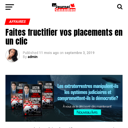
AFFAIRES
Faites fructifier vos placements en
un clic
Published
11 mois ago
on
septembre 3, 2019
By
admin