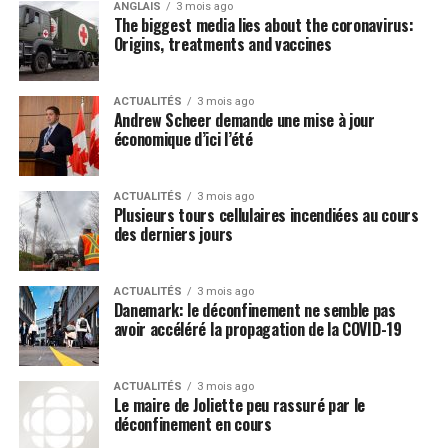
trois mois à trois ans. Les banques et les coopératives de
ANGLAIS
3 mois ago
The biggest media lies about the coronavirus:
crédit n’offrent pas de prêts sur titre. Il est possible de
Origins, treatments and vaccines
les obtenir uniquement auprès d’autres prêteurs ou en
Post Views:
895
ligne.
ACTUALITÉS
3 mois ago
Andrew Scheer demande une mise à jour
Règle générale, le coût est élevé. Lorsque vous ajoutez
économique d’ici l’été
les frais supplémentaires, le taux d’intérêt peut
atteindre 60 % annuellement.
ACTUALITÉS
3 mois ago
Plusieurs tours cellulaires incendiées au cours
Il importe également de savoir que les prêts sur titre
des derniers jours
varient d’un prêteur à l’autre. Par exemple, un prêteur
peut ne pas vous accorder un prêt sur titre si vous devez
de l’argent sur votre auto.
ACTUALITÉS
3 mois ago
Danemark: le déconfinement ne semble pas
avoir accéléré la propagation de la COVID-19
Quels autres facteurs devez-vous prendre en
considération?
ACTUALITÉS
3 mois ago
De même que pour tout prêt, assurez-vous de ne pas
Le maire de Joliette peu rassuré par le
déconfinement en cours
emprunter plus d’argent que nécessaire et d’avoir un
plan de remboursement. Ne dépassez pas les limites de