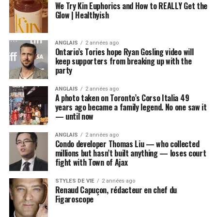
We Try Kin Euphorics and How to REALLY Get the
Glow | Healthyish
ANGLAIS
2 années ago
Ontario’s Tories hope Ryan Gosling video will
keep supporters from breaking up with the
party
ANGLAIS
2 années ago
A photo taken on Toronto’s Corso Italia 49
years ago became a family legend. No one saw it
— until now
ANGLAIS
2 années ago
Condo developer Thomas Liu — who collected
millions but hasn’t built anything — loses court
fight with Town of Ajax
STYLES DE VIE
2 années ago
Renaud Capuçon, rédacteur en chef du
Figaroscope