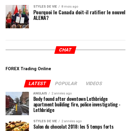
STYLES DE VIE
8 mois ago
Pourquoi le Canada doit-il ratifier le nouvel
ALENA?
CHAT
FOREX Trading Online
LATEST
POPULAR
VIDEOS
ANGLAIS
2 années ago
Body found after downtown Lethbridge
apartment building fire, police investigating -
Lethbridge
STYLES DE VIE
2 années ago
Salon du chocolat 2018: les 5 temps forts