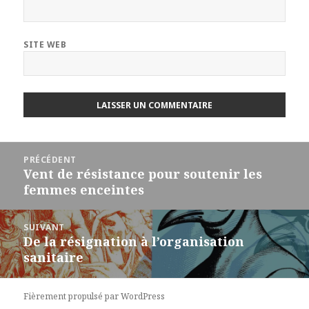
SITE WEB
Navigation
PRÉCÉDENT
de
Vent de résistance pour soutenir les
Article
l'article
femmes enceintes
précédent :
SUIVANT
De la résignation à l’organisation
Article
sanitaire
Suivant :
Fièrement propulsé par WordPress