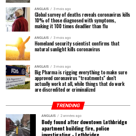
municipales et privées vers la production
ANGLAIS
3 mois ago
maraîchère;
Global survey of deaths reveals coronavirus kills
10% of those diagnosed with symptoms,
Convertir un maximum d’espaces prévus pour
making it 100 times deadlier than flu
l’ornementation florale municipale en espaces de
culture maraîchère.
ANGLAIS
3 mois ago
Homeland security scientist confirms that
natural sunlight kills coronavirus
ANGLAIS
3 mois ago
Big Pharma is rigging everything to make sure
approved coronavirus “treatments” don’t
actually work at all, while things that do work
Post Views:
227
are discredited or criminalized
TRENDING
ANGLAIS
2 années ago
Body found after downtown Lethbridge
apartment building fire, police
investigating - Lethbridge