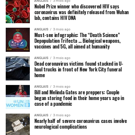
les prestations reçues;
ANGLAIS
3 mois ago
Nobel Prize winner who discovered HIV says
coronavirus was definitely released from Wuhan
Augmenter les seuils de production hors quota
lab, contains HIV DNA
pour les petits producteurs, notamment pour les
œufs et la volaille;
ANGLAIS
3 mois ago
Must-see infographic: The “Death Science”
Autoriser l’accès aux services de garde d’urgence
Depopulation Trifecta … Biological weapons,
pour les enfants d’agriculteurs et d’agricultrices;
vaccines and 5G, all aimed at humanity
Reconnaître les marchés publics et kiosques à la
ANGLAIS
3 mois ago
ferme dans la liste des « services essentiels ».
Dead coronavirus victims found stacked in U-
haul trucks in front of New York City funeral
Instaurer les
Jardins de la Victoire
: cultiver
home
partout où c’est possible
ANGLAIS
3 mois ago
Bill and Melinda Gates are preppers: Couple
began storing food in their home years ago in
Encourager les potagers collectifs et le jardinage
case of a pandemic
citoyen dans toutes les municipalités du Québec;
Autoriser la culture potagère en cour avant dans
ANGLAIS
3 mois ago
Nearly half of severe coronavirus cases involve
l’ensemble des municipalités du Québec;
neurological complications
Convertir les serres ornementales publiques