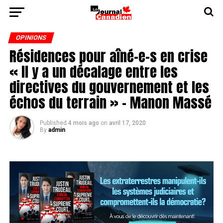
OPINIONS
Résidences pour aîné-e-s en crise
« Il y a un décalage entre les
directives du gouvernement et les
échos du terrain » - Manon Massé
Published
4 mois ago
on
avril 17, 2020
By
admin