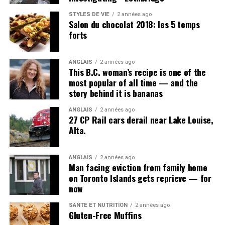
STYLES DE VIE
2 années ago
Salon du chocolat 2018: les 5 temps
forts
ANGLAIS
2 années ago
This B.C. woman’s recipe is one of the
most popular of all time — and the
story behind it is bananas
ANGLAIS
2 années ago
27 CP Rail cars derail near Lake Louise,
Alta.
ANGLAIS
2 années ago
Man facing eviction from family home
on Toronto Islands gets reprieve — for
now
SANTÉ ET NUTRITION
2 années ago
Gluten-Free Muffins