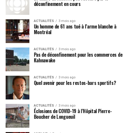
déconfinement en cours
population des États-Unis avait un potager. Cette année-là,
42% des légumes consommés provenaient des potagers
citoyens. Visant à stimuler le jardinage citoyen, la mesure
ACTUALITÉS
3 mois ago
Un homme de 61 ans tué à l’arme blanche à
stimulerait la production alimentaire dans l’ensemble des
Montréal
municipalités du Québec.
Plan d’indépendance alimentaire de Québec solidaire
Soutenir le monde agricole : faire fonctionner les
ACTUALITÉS
3 mois ago
Pas de déconfinement pour les commerces de
fermes à plein régime
Kahnawake
Subventionner une partie des salaires des
employés agricoles en instaurant une prime
ACTUALITÉS
3 mois ago
salariale de 4$ l’heure pour les travailleurs et
Quel avenir pour les restos-bars sportifs?
travailleuses agricoles.
Stimuler le recrutement d’une main-d’œuvre
agricole locale en permettant aux personnes qui le
ACTUALITÉS
3 mois ago
Éclosions de COVID-19 à l’Hôpital Pierre-
souhaitent, retraité-es ou personnes sans emplois,
Boucher de Longueuil
d’être formées et rémunérées pour travailler sur
une ferme pour la saison estivale sans pénalité sur