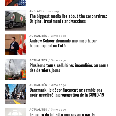
fassent le nécessaire pour rendre ça possible. Que ce soit
sur les balcons, dans les plates-bandes des villes et des
ANGLAIS
3 mois ago
The biggest media lies about the coronavirus:
familles, ou bien dans les champs, un maximum d’espaces
Origins, treatments and vaccines
disponibles et cultivables doivent être mis à profit pour
nous permettre d’assurer notre indépendance alimentaire
», affirme Manon Massé.
ACTUALITÉS
3 mois ago
Andrew Scheer demande une mise à jour
Se déployant en deux volets, le plan solidaire prévoit dans
économique d’ici l’été
un premier temps des mesures pour soutenir le monde
agricole et renforcer sa capacité de production,
notamment en misant sur une main-d’oeuvre locale avec
ACTUALITÉS
3 mois ago
Plusieurs tours cellulaires incendiées au cours
des incitatifs financiers. Le plan prévoit également
des derniers jours
l’autorisation de l’accès aux services de garde d’urgence
pour les enfants d’agriculteurs et agricultrices ainsi que
l’augmentation des seuils de production hors quota pour
ACTUALITÉS
3 mois ago
Danemark: le déconfinement ne semble pas
les petits producteurs.
avoir accéléré la propagation de la COVID-19
Parallèlement, le plan comprend une série de
changements réglementaires pour encourager la mise en
place de
Jardins de la victoire
inspirés de ceux de la
ACTUALITÉS
3 mois ago
Le maire de Joliette peu rassuré par le
Deuxième Guerre mondiale. En 1943, près de 60% de la