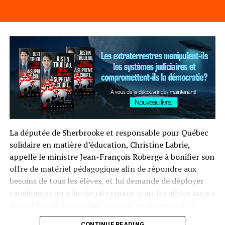
pour dénoncer les profiteurs
DON'T MISS
Pénurie de préposé-e-s aux bénéficiaires - Québec
solidaire demande une formation éclair pour offrir du
renfort dans les CHSLD
Post Views:
229
La députée de Sherbrooke et responsable pour Québec
solidaire en matière d’éducation, Christine Labrie,
appelle le ministre Jean-François Roberge à bonifier son
offre de matériel pédagogique afin de répondre aux
besoins de tous les élèves, et lui demande de déployer
rapidement un plan de rattrapage pour les élèves qui en
auront besoin lorsque les mesures de distanciation
physique seront levées.
CONTINUE READING