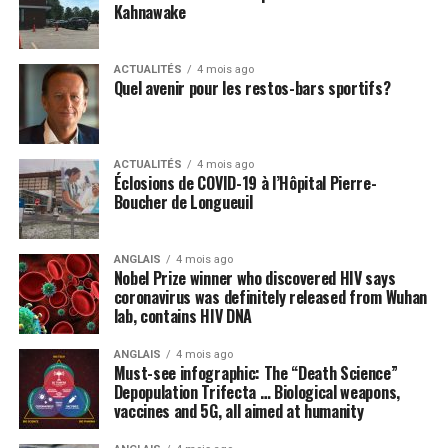
Kahnawake
« L’objectif de cette campagne n’est pas de détruire
que ça peut être possible.
YouTube,
a notamment écrit le compte Twitter
On va peut-être avoir une
YouTubewakeup
(Nouvelle fenêtre)
. Notre but est de
ACTUALITÉS
4 mois ago
annonce de Google
montrer l’hypocrisie de YouTube, qui monétise des
Quel avenir pour les restos-bars sportifs?
vidéos d’enfants autour desquelles des pédophiles sont
concernant un traitement
actifs. »
pour augmenter la
ACTUALITÉS
4 mois ago
YouTube n’avait pas encore réagi au moment d’écrire
longévité. Peut-être
Éclosions de COVID-19 à l’Hôpital Pierre-
Boucher de Longueuil
ces lignes.
demain? Dans 5 ans?
Peut-être jamais aussi. On
ANGLAIS
4 mois ago
Nobel Prize winner who discovered HIV says
ne sait pas.
Source link
coronavirus was definitely released from Wuhan
lab, contains HIV DNA
قالب وردپرس
Florent Boissonnet, de l’Association française
ANGLAIS
4 mois ago
Must-see infographic: The “Death Science”
transhumaniste
Depopulation Trifecta … Biological weapons,
Post Views:
3 490
vaccines and 5G, all aimed at humanity