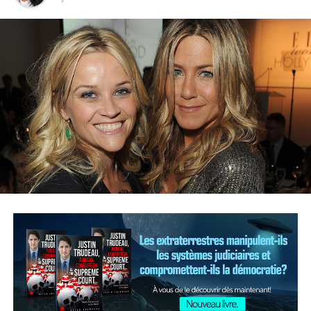
ont plusieurs années d’expérience dans le
domaine de la traduction;
parlent couramment leur langue maternelle et
d’autres langues;
répondent aux attentes fixées par le système
de test rigoureux de Protranslate.
Traduction de documents PDF
Envoyer des fichiers PDF par voie électronique est facile,
mais surtout, il est quasi impossible de les falsifier. En ce
qui concerne la traduction des documents PDF dans une
autre langue, la possibilité d’utiliser le format du
document est parfois négligeable.
Les traducteurs de documents PDF de Protranslate