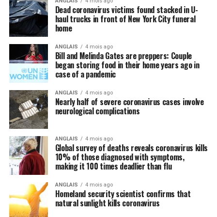
ANGLAIS
4 mois ago
Dead coronavirus victims found stacked in U-
haul trucks in front of New York City funeral
home
ANGLAIS
4 mois ago
Bill and Melinda Gates are preppers: Couple
began storing food in their home years ago in
case of a pandemic
ANGLAIS
4 mois ago
Nearly half of severe coronavirus cases involve
neurological complications
Florent Boissonnet, porte-parole de l’Association
ANGLAIS
4 mois ago
française transhumaniste Photo : Radio-Canada / Janic
Global survey of deaths reveals coronavirus kills
Tremblay
10% of those diagnosed with symptoms,
Il cite la compagnie Calico qui veut allonger la vie
making it 100 times deadlier than flu
humaine. Ou encore Neuralink, compagnie du
ANGLAIS
4 mois ago
milliardaire Elon Musk, dont les travaux portent sur les
Homeland security scientist confirms that
interfaces cerveaux-machines. Et des tas d’applications
natural sunlight kills coronavirus
qui sont aujourd’hui réservées à des personnes