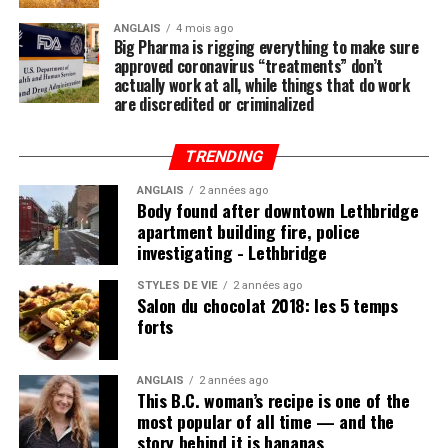
handicapées ou atteintes de certains problèmes
ANGLAIS
4 mois ago
médicaux, mais qui pourraient bien devenir accessibles
Big Pharma is rigging everything to make sure
au commun des mortels d’ici quelques années.
approved coronavirus “treatments” don’t
actually work at all, while things that do work
are discredited or criminalized
Le rêve d’augmenter l’humain
Un point en commun entre ces projets : il s’agit
TRENDING
toujours d’augmenter l’humain. Des chantres du projet
ANGLAIS
2 années ago
transhumaniste comme l’Américain Tim Cannon
Body found after downtown Lethbridge
refusent les limites biologiques de notre espèce.
apartment building fire, police
Pendant quelques mois, il s’est même fait insérer,
investigating - Lethbridge
directement sous la peau, un dispositif de la taille d’un
STYLES DE VIE
2 années ago
iPhone afin de transmettre ses données biométriques
Salon du chocolat 2018: les 5 temps
directement à son téléphone.
forts
Le scientifique anglais Kevin Warwick va même plus loin
ANGLAIS
2 années ago
en affirmant que, dans l’avenir, ceux qui refuseront de
This B.C. woman’s recipe is one of the
s’augmenter seront handicapés par rapport au reste de
most popular of all time — and the
la population qui choisira la voie transhumaniste.
story behind it is bananas