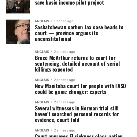
save basic income pilot project
ANGLAIS
1 année ago
Saskatchewan carbon tax case heads to
court — province argues its
unconstitutional
ANGLAIS
2 années ago
Bruce McArthur returns to court for
sentencing, detailed account of serial
killings expected
ANGLAIS
2 années ago
New Manitoba court for people with FASD
could be game changer: experts
ANGLAIS
2 années ago
Several witnesses in Norman trial still
haven’t searched personal records for
evidence, court told
ANGLAIS
2 années ago
Court approves EI sickness class-action