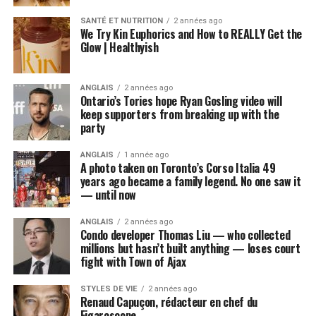
SANTÉ ET NUTRITION
2 années ago
We Try Kin Euphorics and How to REALLY Get the
Glow | Healthyish
ANGLAIS
2 années ago
Ontario’s Tories hope Ryan Gosling video will
keep supporters from breaking up with the
party
ANGLAIS
1 année ago
A photo taken on Toronto’s Corso Italia 49
years ago became a family legend. No one saw it
— until now
ANGLAIS
2 années ago
Condo developer Thomas Liu — who collected
millions but hasn’t built anything — loses court
fight with Town of Ajax
STYLES DE VIE
2 années ago
Renaud Capuçon, rédacteur en chef du
Figaroscope