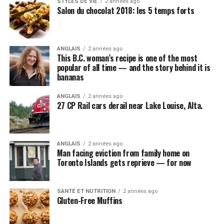
STYLES DE VIE
2 années ago
Salon du chocolat 2018: les 5 temps forts
ANGLAIS
2 années ago
This B.C. woman’s recipe is one of the most
popular of all time — and the story behind it is
bananas
ANGLAIS
2 années ago
27 CP Rail cars derail near Lake Louise, Alta.
ANGLAIS
2 années ago
Man facing eviction from family home on
Toronto Islands gets reprieve — for now
SANTÉ ET NUTRITION
2 années ago
Gluten-Free Muffins