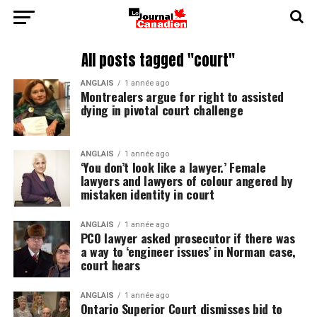
All posts tagged "court"
ANGLAIS
1 année ago
Montrealers argue for right to assisted
dying in pivotal court challenge
ANGLAIS
1 année ago
‘You don’t look like a lawyer.’ Female
lawyers and lawyers of colour angered by
mistaken identity in court
ANGLAIS
1 année ago
PCO lawyer asked prosecutor if there was
a way to ‘engineer issues’ in Norman case,
court hears
ANGLAIS
1 année ago
Ontario Superior Court dismisses bid to