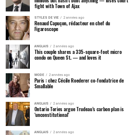
millions but hasn’t built anything — loses court
fight with Town of Ajax
STYLES DE VIE
2 années ago
Renaud Capuçon, rédacteur en chef du
Figaroscope
ANGLAIS
2 années ago
This couple shares a 335-square-foot micro
condo on Queen St. — and loves it
MODE
2 années ago
Paris : chez Cécile Roederer co-fondatrice de
Smallable
ANGLAIS
2 années ago
Ontario Tories argue Trudeau’s carbon plan is
‘unconstitutional’
ANGLAIS
2 années ago