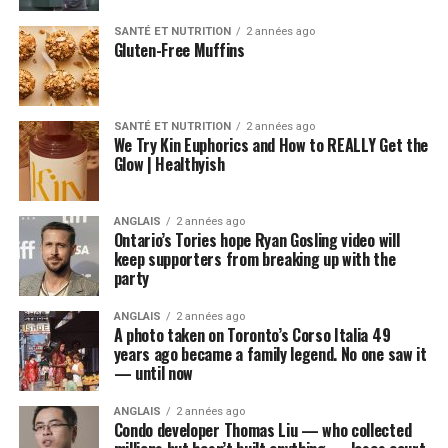
SANTÉ ET NUTRITION
2 années ago
Gluten-Free Muffins
SANTÉ ET NUTRITION
2 années ago
We Try Kin Euphorics and How to REALLY Get the
Glow | Healthyish
ANGLAIS
2 années ago
Ontario’s Tories hope Ryan Gosling video will
keep supporters from breaking up with the
party
ANGLAIS
2 années ago
A photo taken on Toronto’s Corso Italia 49
years ago became a family legend. No one saw it
— until now
ANGLAIS
2 années ago
Condo developer Thomas Liu — who collected