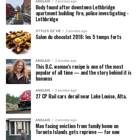
ANGLAIS
2 années ago
Body found after downtown Lethbridge
apartment building fire, police investigating -
Lethbridge
STYLES DE VIE
2 années ago
Salon du chocolat 2018: les 5 temps forts
ANGLAIS
2 années ago
This B.C. woman’s recipe is one of the most
popular of all time — and the story behind it is
bananas
ANGLAIS
2 années ago
27 CP Rail cars derail near Lake Louise, Alta.
ANGLAIS
2 années ago
Man facing eviction from family home on
Toronto Islands gets reprieve — for now