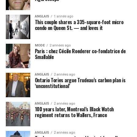
ANGLAIS
1 année ago
This couple shares a 335-square-foot micro
condo on Queen St. — and loves it
MODE
2 années ago
Paris : chez Cécile Roederer co-fondatrice de
Smallable
ANGLAIS
2 années ago
Ontario Tories argue Trudeau’s carbon plan is
‘unconstitutional’
ANGLAIS
2 années ago
100 years later, Montreal’s Black Watch
regiment returns to Wallers, France
ANGLAIS
2 années ago