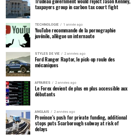
Trudeau government would reject Jason Kenney,
taxpayers group in carbon tax court fight
TECHNOLOGIE
1 année ago
YouTube recommande de la pornographie
juvénile, allègue un internaute
STYLES DE VIE
2 années ago
Ford Ranger Raptor, le pick-up roule des
mécaniques
AFFAIRES
2 années ago
Le Forex devient de plus en plus accessible aux
débutants
ANGLAIS
2 années ago
Province’s push for private funding, additional
stops puts Scarborough subway at risk of
delays