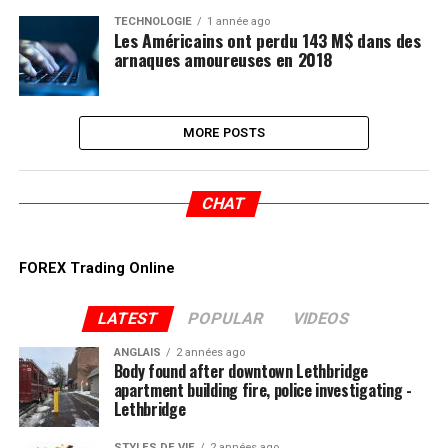
TECHNOLOGIE
1 année ago
Les Américains ont perdu 143 M$ dans des
arnaques amoureuses en 2018
MORE POSTS
CHAT
FOREX Trading Online
LATEST
POPULAR
VIDEOS
ANGLAIS
2 années ago
Body found after downtown Lethbridge
apartment building fire, police investigating -
Lethbridge
STYLES DE VIE
2 années ago