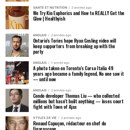
SANTÉ ET NUTRITION
2 années ago
We Try Kin Euphorics and How to REALLY Get the
Glow | Healthyish
ANGLAIS
2 années ago
Ontario’s Tories hope Ryan Gosling video will
keep supporters from breaking up with the
party
ANGLAIS
1 année ago
A photo taken on Toronto’s Corso Italia 49
years ago became a family legend. No one saw it
— until now
ANGLAIS
2 années ago
Condo developer Thomas Liu — who collected
millions but hasn’t built anything — loses court
fight with Town of Ajax
STYLES DE VIE
2 années ago
Renaud Capuçon, rédacteur en chef du
Figaroscope