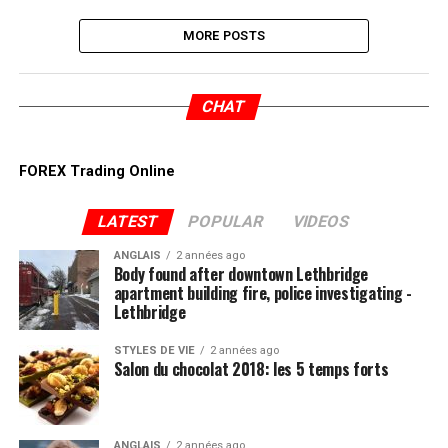
MORE POSTS
CHAT
FOREX Trading Online
LATEST
POPULAR
VIDEOS
ANGLAIS
2 années ago
Body found after downtown Lethbridge
apartment building fire, police investigating -
Lethbridge
STYLES DE VIE
2 années ago
Salon du chocolat 2018: les 5 temps forts
ANGLAIS
2 années ago