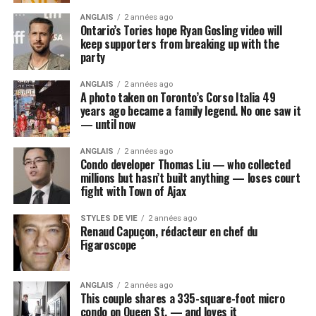
ANGLAIS
2 années ago
Ontario’s Tories hope Ryan Gosling video will
keep supporters from breaking up with the
party
ANGLAIS
2 années ago
A photo taken on Toronto’s Corso Italia 49
years ago became a family legend. No one saw it
— until now
ANGLAIS
2 années ago
Condo developer Thomas Liu — who collected
millions but hasn’t built anything — loses court
fight with Town of Ajax
STYLES DE VIE
2 années ago
Renaud Capuçon, rédacteur en chef du
Figaroscope
ANGLAIS
2 années ago
This couple shares a 335-square-foot micro
condo on Queen St. — and loves it