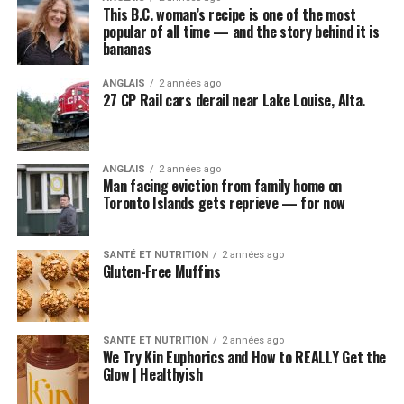
This B.C. woman’s recipe is one of the most
popular of all time — and the story behind it is
bananas
ANGLAIS
2 années ago
27 CP Rail cars derail near Lake Louise, Alta.
ANGLAIS
2 années ago
Man facing eviction from family home on
Toronto Islands gets reprieve — for now
SANTÉ ET NUTRITION
2 années ago
Gluten-Free Muffins
SANTÉ ET NUTRITION
2 années ago
We Try Kin Euphorics and How to REALLY Get the
Glow | Healthyish