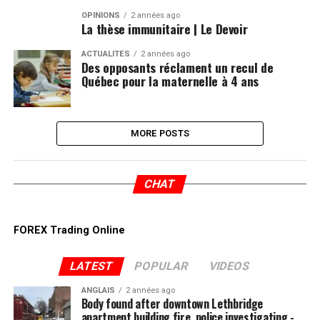
OPINIONS
2 années ago
La thèse immunitaire | Le Devoir
ACTUALITÉS
2 années ago
Des opposants réclament un recul de
Québec pour la maternelle à 4 ans
MORE POSTS
CHAT
FOREX Trading Online
LATEST
POPULAR
VIDEOS
ANGLAIS
2 années ago
Body found after downtown Lethbridge
apartment building fire, police investigating -