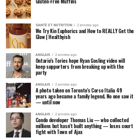
Gluten-Free Muffins
SANTÉ ET NUTRITION
2 années ago
We Try Kin Euphorics and How to REALLY Get the
Glow | Healthyish
ANGLAIS
2 années ago
Ontario’s Tories hope Ryan Gosling video will
keep supporters from breaking up with the
party
ANGLAIS
2 années ago
A photo taken on Toronto’s Corso Italia 49
years ago became a family legend. No one saw it
— until now
ANGLAIS
2 années ago
Condo developer Thomas Liu — who collected
millions but hasn’t built anything — loses court
fight with Town of Ajax