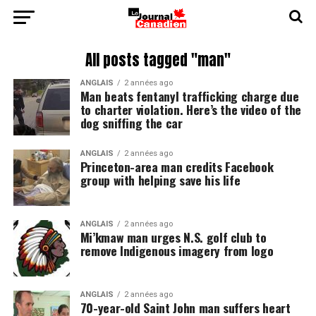
All posts tagged "man"
ANGLAIS
2 années ago
Man beats fentanyl trafficking charge due
to charter violation. Here’s the video of the
dog sniffing the car
ANGLAIS
2 années ago
Princeton-area man credits Facebook
group with helping save his life
ANGLAIS
2 années ago
Mi’kmaw man urges N.S. golf club to
remove Indigenous imagery from logo
ANGLAIS
2 années ago
70-year-old Saint John man suffers heart