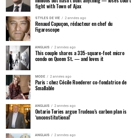
millions but hasn’t built anything — loses court
fight with Town of Ajax
STYLES DE VIE
2 années ago
Renaud Capuçon, rédacteur en chef du
Figaroscope
ANGLAIS
2 années ago
This couple shares a 335-square-foot micro
condo on Queen St. — and loves it
MODE
2 années ago
Paris : chez Cécile Roederer co-fondatrice de
Smallable
ANGLAIS
2 années ago
Ontario Tories argue Trudeau’s carbon plan is
‘unconstitutional’
ANGLAIS
2 années ago