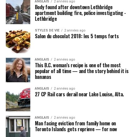
ANGLAIS
2 années ago
Body found after downtown Lethbridge
apartment building fire, police investigating -
Lethbridge
STYLES DE VIE
2 années ago
Salon du chocolat 2018: les 5 temps forts
ANGLAIS
2 années ago
This B.C. woman’s recipe is one of the most
popular of all time — and the story behind it is
bananas
ANGLAIS
2 années ago
27 CP Rail cars derail near Lake Louise, Alta.
ANGLAIS
2 années ago
Man facing eviction from family home on
Toronto Islands gets reprieve — for now