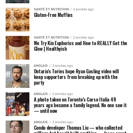
SANTÉ ET NUTRITION
2 années ago
Gluten-Free Muffins
SANTÉ ET NUTRITION
2 années ago
We Try Kin Euphorics and How to REALLY Get the
Glow | Healthyish
ANGLAIS
2 années ago
Ontario’s Tories hope Ryan Gosling video will
keep supporters from breaking up with the
party
ANGLAIS
2 années ago
A photo taken on Toronto’s Corso Italia 49
years ago became a family legend. No one saw it
— until now
ANGLAIS
2 années ago
Condo developer Thomas Liu — who collected