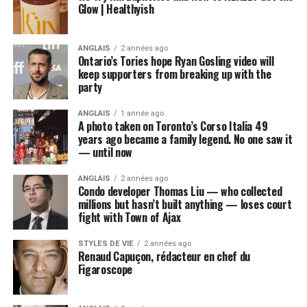
Glow | Healthyish
ANGLAIS
2 années ago
Ontario’s Tories hope Ryan Gosling video will
keep supporters from breaking up with the
party
ANGLAIS
1 année ago
A photo taken on Toronto’s Corso Italia 49
years ago became a family legend. No one saw it
— until now
ANGLAIS
2 années ago
Condo developer Thomas Liu — who collected
millions but hasn’t built anything — loses court
fight with Town of Ajax
STYLES DE VIE
2 années ago
Renaud Capuçon, rédacteur en chef du
Figaroscope