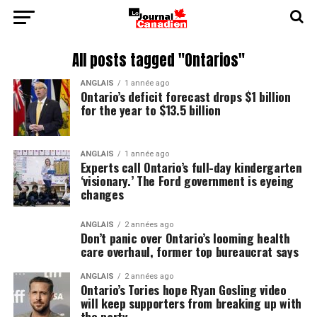
All posts tagged "Ontarios"
ANGLAIS
1 année ago
Ontario’s deficit forecast drops $1 billion
for the year to $13.5 billion
ANGLAIS
1 année ago
Experts call Ontario’s full-day kindergarten
‘visionary.’ The Ford government is eyeing
changes
ANGLAIS
2 années ago
Don’t panic over Ontario’s looming health
care overhaul, former top bureaucrat says
ANGLAIS
2 années ago
Ontario’s Tories hope Ryan Gosling video
will keep supporters from breaking up with
the party