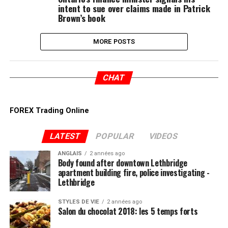
intent to sue over claims made in Patrick
Brown’s book
MORE POSTS
CHAT
FOREX Trading Online
LATEST
POPULAR
VIDEOS
ANGLAIS
2 années ago
Body found after downtown Lethbridge
apartment building fire, police investigating -
Lethbridge
STYLES DE VIE
2 années ago
Salon du chocolat 2018: les 5 temps forts