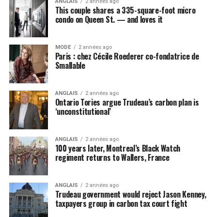
ANGLAIS
2 années ago
This couple shares a 335-square-foot micro
condo on Queen St. — and loves it
MODE
2 années ago
Paris : chez Cécile Roederer co-fondatrice de
Smallable
ANGLAIS
2 années ago
Ontario Tories argue Trudeau’s carbon plan is
‘unconstitutional’
ANGLAIS
2 années ago
100 years later, Montreal’s Black Watch
regiment returns to Wallers, France
ANGLAIS
2 années ago
Trudeau government would reject Jason Kenney,
taxpayers group in carbon tax court fight