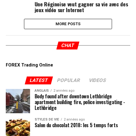
Une Réginoise veut gagner sa vie avec des
jeux vidéo sur Internet
MORE POSTS
CHAT
FOREX Trading Online
LATEST
POPULAR
VIDEOS
ANGLAIS
2 années ago
Body found after downtown Lethbridge
apartment building fire, police investigating -
Lethbridge
STYLES DE VIE
2 années ago
Salon du chocolat 2018: les 5 temps forts