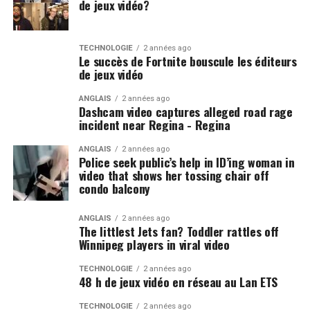
de jeux vidéo?
TECHNOLOGIE
2 années ago
Le succès de Fortnite bouscule les éditeurs
de jeux vidéo
ANGLAIS
2 années ago
Dashcam video captures alleged road rage
incident near Regina - Regina
ANGLAIS
2 années ago
Police seek public’s help in ID’ing woman in
video that shows her tossing chair off
condo balcony
ANGLAIS
2 années ago
The littlest Jets fan? Toddler rattles off
Winnipeg players in viral video
TECHNOLOGIE
2 années ago
48 h de jeux vidéo en réseau au Lan ETS
TECHNOLOGIE
2 années ago