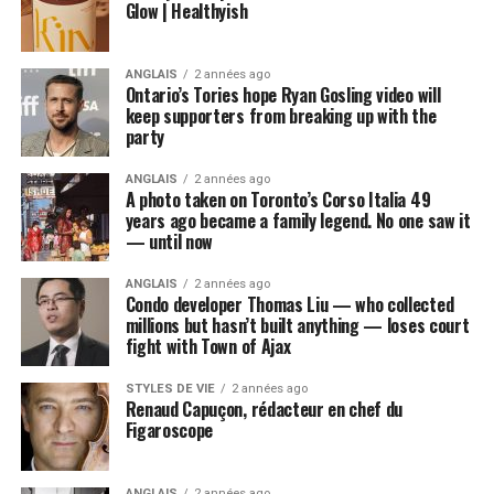
Glow | Healthyish
ANGLAIS
2 années ago
Ontario’s Tories hope Ryan Gosling video will
keep supporters from breaking up with the
party
ANGLAIS
2 années ago
A photo taken on Toronto’s Corso Italia 49
years ago became a family legend. No one saw it
— until now
ANGLAIS
2 années ago
Condo developer Thomas Liu — who collected
millions but hasn’t built anything — loses court
fight with Town of Ajax
STYLES DE VIE
2 années ago
Renaud Capuçon, rédacteur en chef du
Figaroscope
ANGLAIS
2 années ago