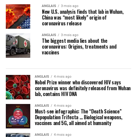
ANGLAIS
3 mois ago
New U.S. analysis finds that lab in Wuhan,
China was “most likely” origin of
coronavirus release
ANGLAIS
3 mois ago
The biggest media lies about the
coronavirus: Origins, treatments and
vaccines
ANGLAIS
4 mois ago
Nobel Prize winner who discovered HIV says
coronavirus was definitely released from Wuhan
lab, contains HIV DNA
ANGLAIS
4 mois ago
Must-see infographic: The “Death Science”
Depopulation Trifecta … Biological weapons,
vaccines and 5G, all aimed at humanity
ANGLAIS
4 mois ago