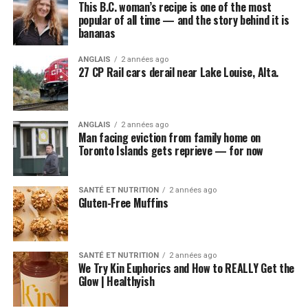
This B.C. woman’s recipe is one of the most
popular of all time — and the story behind it is
bananas
ANGLAIS
2 années ago
27 CP Rail cars derail near Lake Louise, Alta.
ANGLAIS
2 années ago
Man facing eviction from family home on
Toronto Islands gets reprieve — for now
SANTÉ ET NUTRITION
2 années ago
Gluten-Free Muffins
SANTÉ ET NUTRITION
2 années ago
We Try Kin Euphorics and How to REALLY Get the
Glow | Healthyish