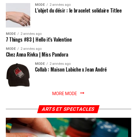
MODE
2 années ago
L’objet du désir : le bracelet solidaire Titlee
MODE
2 années ago
7 Things #83 | Hello it’s Valentine
MODE
2 années ago
Chez Anna Rivka | Miss Pandora
MODE
2 années ago
Collab : Maison Labiche x Jean André
MORE MODE
ARTS ET SPECTACLES