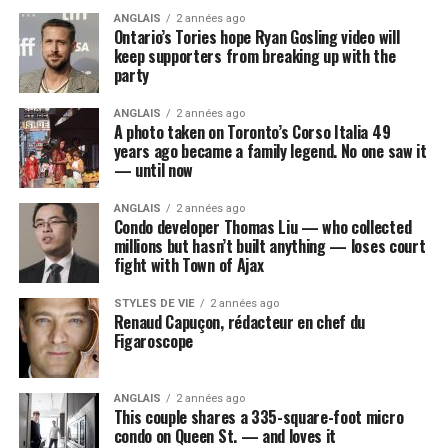
ANGLAIS
2 années ago
Ontario’s Tories hope Ryan Gosling video will
keep supporters from breaking up with the
party
ANGLAIS
2 années ago
A photo taken on Toronto’s Corso Italia 49
years ago became a family legend. No one saw it
— until now
ANGLAIS
2 années ago
Condo developer Thomas Liu — who collected
millions but hasn’t built anything — loses court
fight with Town of Ajax
STYLES DE VIE
2 années ago
Renaud Capuçon, rédacteur en chef du
Figaroscope
ANGLAIS
2 années ago
This couple shares a 335-square-foot micro
condo on Queen St. — and loves it