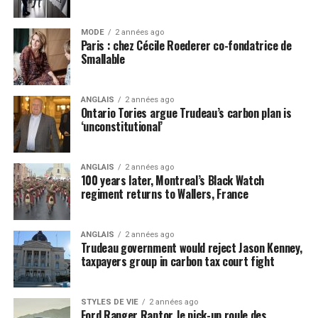
MODE
2 années ago
Paris : chez Cécile Roederer co-fondatrice de
Smallable
ANGLAIS
2 années ago
Ontario Tories argue Trudeau’s carbon plan is
‘unconstitutional’
ANGLAIS
2 années ago
100 years later, Montreal’s Black Watch
regiment returns to Wallers, France
ANGLAIS
2 années ago
Trudeau government would reject Jason Kenney,
taxpayers group in carbon tax court fight
STYLES DE VIE
2 années ago
Ford Ranger Raptor, le pick-up roule des