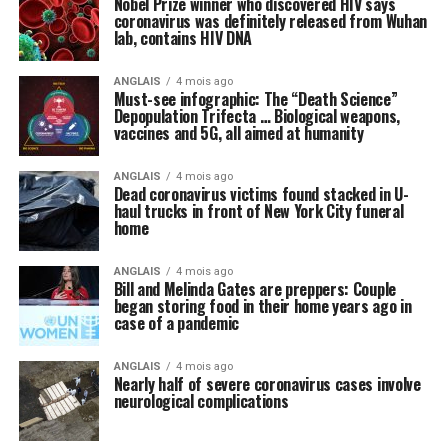
Nobel Prize winner who discovered HIV says
coronavirus was definitely released from Wuhan
lab, contains HIV DNA
ANGLAIS
4 mois ago
Must-see infographic: The “Death Science”
Depopulation Trifecta … Biological weapons,
vaccines and 5G, all aimed at humanity
ANGLAIS
4 mois ago
Dead coronavirus victims found stacked in U-
haul trucks in front of New York City funeral
home
ANGLAIS
4 mois ago
Bill and Melinda Gates are preppers: Couple
began storing food in their home years ago in
case of a pandemic
ANGLAIS
4 mois ago
Nearly half of severe coronavirus cases involve
neurological complications