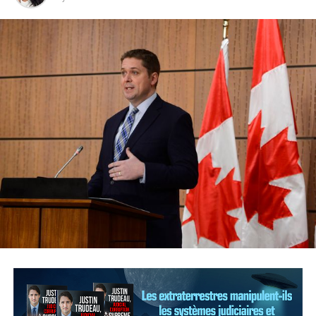
du réseau de communications mobiles à la COVID-19. La
5G est une norme technologique que les entreprises de
téléphonie cellulaire déploient progressivement dans le
monde entier.
Mme Des Lauriers a expliqué en entrevue avec La Presse
canadienne que ce n’est pas la première fois que des
gens prennent peur à la suite de fausses informations
ou de choses qu’ils voient sur Internet.
Les fausses informations au sujet de la 5G et du
coronavirus ont été partagées des centaines de milliers
de fois sur les réseaux sociaux, notamment que les
nouvelles installations 5G ont créé le virus.
Une cinquantaine d’incendies ciblant des tours de
télécommunications et d’autres équipements ont été
signalés au Royaume-Uni ce mois-ci, entraînant trois
arrestations. Seize incendies ont été déclarés aux Pays-