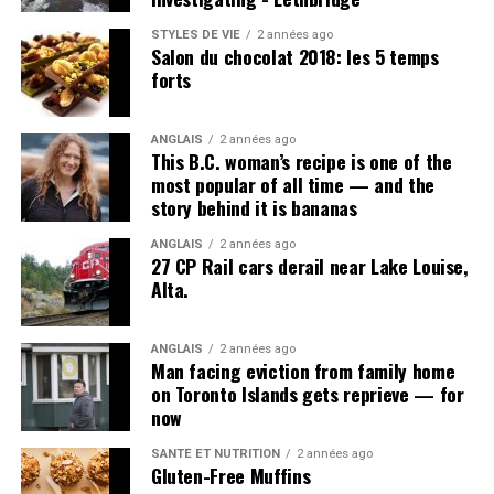
STYLES DE VIE
2 années ago
Salon du chocolat 2018: les 5 temps
forts
ANGLAIS
2 années ago
This B.C. woman’s recipe is one of the
most popular of all time — and the
story behind it is bananas
ANGLAIS
2 années ago
27 CP Rail cars derail near Lake Louise,
Alta.
ANGLAIS
2 années ago
Man facing eviction from family home
on Toronto Islands gets reprieve — for
now
SANTÉ ET NUTRITION
2 années ago
Gluten-Free Muffins