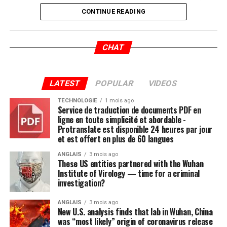
mesures qui accompagnent ce déconfinement
afin de
CONTINUE READING
lutter contre la propagation de la COVID-19.
M. Beaudry se fait le porte-parole de certains de ses
CHAT
administrés qu’il dit inquiets, notamment en raison de
l’annonce de
la réouverture des écoles et des garderies
.
Le maire dit ne pas avoir d’objection à demander le
LATEST
POPULAR
VIDEOS
report de la réouverture des écoles
s’il y a trop
TECHNOLOGIE
1 mois ago
d’inquiétudes de la part des parents
.
Service de traduction de documents PDF en
ligne en toute simplicité et abordable -
Protranslate est disponible 24 heures par jour
Je trouve que cela a été rapide. Le gouvernement nous a
et est offert en plus de 60 langues
annoncé des choses chaque jour, il y a 15 jours. Là, on
s’aperçoit que les gens ont hâte, mais sont-ils vraiment
ANGLAIS
3 mois ago
These US entities partnered with the Wuhan
prêts?
, ajoute le maire Beaudry, qui se dit à l’écoute des
Institute of Virology — time for a criminal
recommandations de la santé publique.
investigation?
ANGLAIS
3 mois ago
New U.S. analysis finds that lab in Wuhan, China
was “most likely” origin of coronavirus release