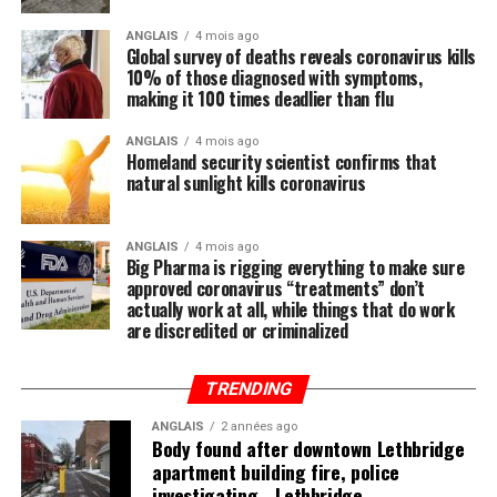
ANGLAIS
4 mois ago
Global survey of deaths reveals coronavirus kills
10% of those diagnosed with symptoms,
making it 100 times deadlier than flu
ANGLAIS
4 mois ago
Homeland security scientist confirms that
natural sunlight kills coronavirus
ANGLAIS
4 mois ago
Big Pharma is rigging everything to make sure
approved coronavirus “treatments” don’t
actually work at all, while things that do work
are discredited or criminalized
TRENDING
ANGLAIS
2 années ago
Body found after downtown Lethbridge
apartment building fire, police
investigating - Lethbridge