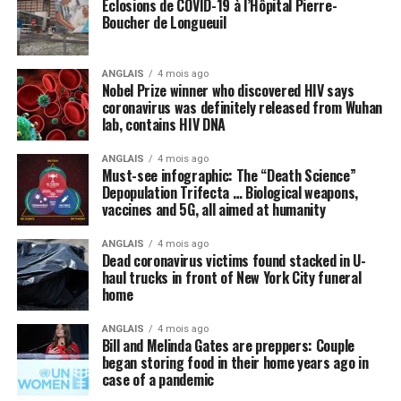
Éclosions de COVID-19 à l’Hôpital Pierre-
Boucher de Longueuil
ANGLAIS
4 mois ago
Nobel Prize winner who discovered HIV says
coronavirus was definitely released from Wuhan
lab, contains HIV DNA
ANGLAIS
4 mois ago
Must-see infographic: The “Death Science”
Depopulation Trifecta … Biological weapons,
vaccines and 5G, all aimed at humanity
ANGLAIS
4 mois ago
Dead coronavirus victims found stacked in U-
haul trucks in front of New York City funeral
home
ANGLAIS
4 mois ago
Bill and Melinda Gates are preppers: Couple
began storing food in their home years ago in
case of a pandemic