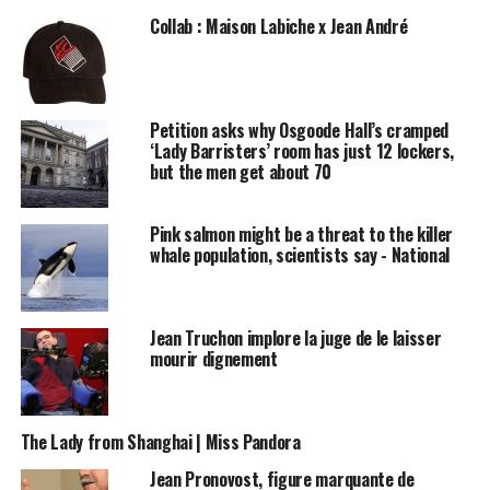
Collab : Maison Labiche x Jean André
Source link
Petition asks why Osgoode Hall’s cramped
‘Lady Barristers’ room has just 12 lockers,
قالب وردپرس
but the men get about 70
Post Views:
1 283
Pink salmon might be a threat to the killer
whale population, scientists say - National
RELATED TOPICS:
DAVIS
JEAN
KARLA
LADY
PINK
UP NEXT
Les aventuriers de Kids on the Moon
Jean Truchon implore la juge de le laisser
mourir dignement
DON'T MISS
Bobo Choses – To Make a Garden
The Lady from Shanghai | Miss Pandora
Jean Pronovost, figure marquante de