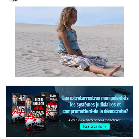
physique. Naomi l’avait alors défendue.
«Je t’ai rencontrée juste après cette couverture de
[NDLR: Sports Illustrated Swimsuit]. C’était aux CFDA
Awards et nous marchions sur le tapis rouge. Nous
avions rapidement discuté parce qu’il y avait un autre
mannequin qui était révoltée que je décroche la
couverture, elle a dit que j’étais très grosse et que des
femmes de ma taille ne devraient pas être en couverture
de magazine.»
C’était Cheryl Tiegs, le mannequin en question, qui avait
elle aussi fait la couverture de Sports Illustrated à son
époque. Elle avait soutenu alors trouver malsain de
présenter des mannequins taille plus en couverture des
magazines.
« Je n’aime pas qu’on parle des femmes en chair parce
qu’on les rend glamour, alors que notre taille ne devrait