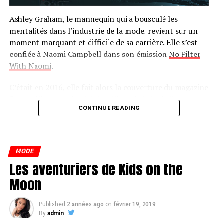
Ashley Graham, le mannequin qui a bousculé les
mentalités dans l’industrie de la mode, revient sur un
moment marquant et difficile de sa carrière. Elle s’est
confiée à Naomi Campbell dans son émission
No Filter
With Naomi
.
C’était en 2016, elle fait alors la couverture du magazine
Sports Illustrated spécial maillots de bain, le fameux
CONTINUE READING
numéro tant attendu de l’année. Une vraie consécration
en soi et une première historique. Mais difficile à vivre…
«Un autre mannequin (…) a dit que j’étais très grosse et
MODE
que des femmes de ma taille ne devraient pas être en
Les aventuriers de Kids on the
couverture de magazine.»
Moon
Ashley Graham revient sur sa première rencontre avec
Naomi Campbell, c’est à ce moment-là qu’Ashley avait
Published
2 années ago
on
février 19, 2019
dû faire face à ces déclarations concernant son
By
admin