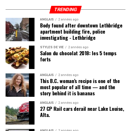
TRENDING
ANGLAIS
2 années ago
Body found after downtown Lethbridge
apartment building fire, police
investigating - Lethbridge
STYLES DE VIE
2 années ago
Salon du chocolat 2018: les 5 temps
forts
ANGLAIS
2 années ago
This B.C. woman’s recipe is one of the
most popular of all time — and the
story behind it is bananas
ANGLAIS
2 années ago
27 CP Rail cars derail near Lake Louise,
Alta.
ANGLAIS
2 années ago