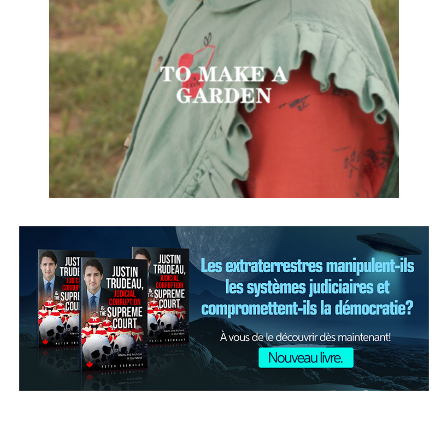
Un collection pensée pour les petits curieux, les rêveurs
Post Views:
269
et avides de nouvelles aventures. Avec comme terrain de
jeu, le monde entier.
kidsonthemoon.com
Source link
قالب وردپرس
Post Views:
1 374