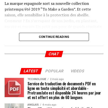
La marque espagnole sort sa nouvelle collection
printemps/été 2019 “To Make a Garden”. Et cette
saison, elle sensibilise à la protection des abeille.
Comment ? En s’occupant de son jardin, en plantant,
encore et encore. Un petit pas pour de grands résultats
!
CONTINUE READING
CHAT
Source link
قالب وردپرس
LATEST
POPULAR
VIDEOS
TECHNOLOGIE
2 mois ago
Post Views:
1 296
Service de traduction de documents PDF en
ligne en toute simplicité et abordable -
Protranslate est disponible 24 heures par jour
et est offert en plus de 60 langues
ANGLAIS
4 mois ago