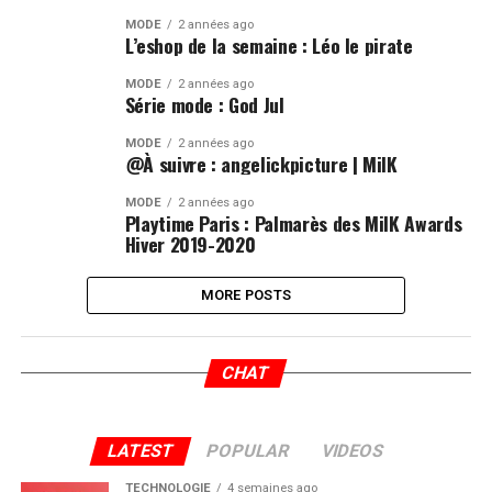
MODE
2 années ago
L’eshop de la semaine : Léo le pirate
MODE
2 années ago
Série mode : God Jul
MODE
2 années ago
@À suivre : angelickpicture | MilK
MODE
2 années ago
Playtime Paris : Palmarès des MilK Awards
Hiver 2019-2020
MORE POSTS
CHAT
LATEST
POPULAR
VIDEOS
TECHNOLOGIE
4 semaines ago