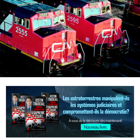
fédérales. Bien que peu s’attendent à des mesures
comme celles annoncées dans l’énoncé économique de
l’an dernier, la mise à jour dressera le tableau du budget
fédéral de 2020 et devrait indiquer comment les
mesures de 2018 ont été utilisées.
Les données sur l’investissement des entreprises sont
mitigées depuis l’entrée en vigueur des nouvelles règles.
L’incertitude entourant le nouvel accord de libre-
échange entre le Canada, les États-Unis et le Mexique
(ACEUM) devrait disparaître lorsqu’il sera ratifié. Cela
pourrait encourager les entreprises à utiliser davantage