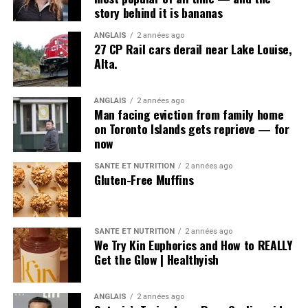
dette, pas le contraire.
story behind it is bananas
C’est pourquoi la conclusion de l’ACEUM est si
ANGLAIS
2 années ago
27 CP Rail cars derail near Lake Louise,
fondamentale.
Alta.
ANGLAIS
2 années ago
Man facing eviction from family home
on Toronto Islands gets reprieve — for
Post Views:
683
now
SANTÉ ET NUTRITION
2 années ago
Gluten-Free Muffins
SANTÉ ET NUTRITION
2 années ago
We Try Kin Euphorics and How to REALLY
Get the Glow | Healthyish
ANGLAIS
2 années ago