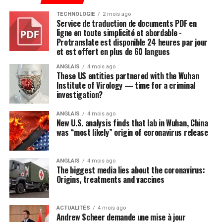
période souvent acrimonieuse sans trop de dommages.
TECHNOLOGIE
2 mois ago
C’est pourquoi le premier ministre Trudeau a parlé de «
Service de traduction de documents PDF en
ligne en toute simplicité et abordable -
gains nets » cette semaine en évoquant le résultat du
Protranslate est disponible 24 heures par jour
nouvel ALENA. Et c’est pourquoi aussi Chrystia Freeland
et est offert en plus de 60 langues
a osé exprimer un fait révélateur de la situation dans
ANGLAIS
4 mois ago
laquelle se trouvait le Canada :
Je veux souligner
These US entities partnered with the Wuhan
l’importance pour notre pays d’avoir un accord que, en
Institute of Virology — time for a criminal
même temps, Nancy Pelosi et Donald Trump appuient.
investigation?
Un accord qui est appuyé par les démocrates et les
ANGLAIS
4 mois ago
républicains. C’est une très bonne chose pour notre
New U.S. analysis finds that lab in Wuhan, China
pays, a-t-elle dit. Pour moi, c’était la cible la plus
was “most likely” origin of coronavirus release
importante.
ANGLAIS
4 mois ago
Par ces mots, la vice-première ministre du Canada nous
The biggest media lies about the coronavirus:
dit qu’il fallait à tout prix et absolument conclure une
Origins, treatments and vaccines
entente avec les Américains et les Mexicains pour en
arriver à la ratification de l’accord au Congrès américain
ACTUALITÉS
4 mois ago
puis au Parlement canadien. On comprend bien que les
Andrew Scheer demande une mise à jour