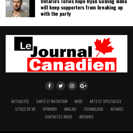
Ontario’s Tories hope Ryan Gosling video
will keep supporters from breaking up
with the party
ACTUALITÉS
SANTÉ ET NUTRITION
MODE
ARTS ET SPECTACLES
STYLES DE VIE
OPINIONS
ANGLAIS
TECHNOLOGIE
AFFAIRES
CONTACTEZ-NOUS
ARCHIVES