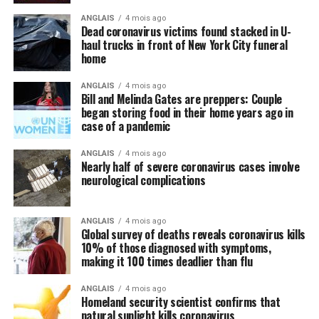
Chine et les États-Unis représente toutefois un signal
ANGLAIS
4 mois ago
Dead coronavirus victims found stacked in U-
positif et encourageant pour la nouvelle année.
haul trucks in front of New York City funeral
home
Le Canada a besoin d’une économie mondiale forte et
d’un voisin un peu moins turbulent pour atteindre ses
ANGLAIS
4 mois ago
objectifs. Les demandes du premier ministre au ministre
Bill and Melinda Gates are preppers: Couple
began storing food in their home years ago in
des Finances Bill Morneau dans sa lettre de mandat,
case of a pandemic
diffusée vendredi, en témoignent.
Vous continuerez de
diriger le travail du gouvernement, écrit Justin Trudeau,
ANGLAIS
4 mois ago
pour faire croître l’économie d’une manière qui
Nearly half of severe coronavirus cases involve
neurological complications
fonctionne pour tous les Canadiens, en continuant de
mettre l’accent sur le renforcement de la classe
moyenne et en aidant ceux qui travaillent fort pour en
ANGLAIS
4 mois ago
faire partie.
Global survey of deaths reveals coronavirus kills
10% of those diagnosed with symptoms,
making it 100 times deadlier than flu
Il énonce 4 principes au déploiement du plan financier
du gouvernement :
ANGLAIS
4 mois ago
Homeland security scientist confirms that
natural sunlight kills coronavirus
Continuer de réduire la dette du gouvernement en