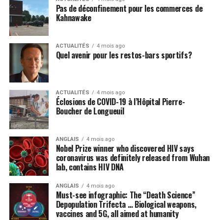
Pas de déconfinement pour les commerces de
échange, l’Association de l’aluminium demande au
Kahnawake
gouvernement du Canada de continuer à faire les
représentations nécessaires avec les Américains pour
que la brèche qui s’est ouverte au Mexique se referme.
ACTUALITÉS
4 mois ago
Quel avenir pour les restos-bars sportifs?
Consciente de l’importance de ce nouvel ALENA pour
l’économie canadienne, l’Association a réitéré vendredi
un message clair : il faut que les parlementaires
adoptent l’ACEUM.
ACTUALITÉS
4 mois ago
Éclosions de COVID-19 à l’Hôpital Pierre-
Boucher de Longueuil
L’intérêt économique et
budgétaire du Canada
ANGLAIS
4 mois ago
Nobel Prize winner who discovered HIV says
coronavirus was definitely released from Wuhan
C’est tout à fait dans l’intérêt de l’économie canadienne
lab, contains HIV DNA
de tourner la page sur cet épisode. La croissance
économique du Canada a ralenti en 2019 et ça pourrait
ANGLAIS
4 mois ago
se poursuivre en 2020 alors que les tensions
Must-see infographic: The “Death Science”
Depopulation Trifecta … Biological weapons,
commerciales et géopolitiques sur la scène
vaccines and 5G, all aimed at humanity
internationale perdurent. Un premier accord entre la