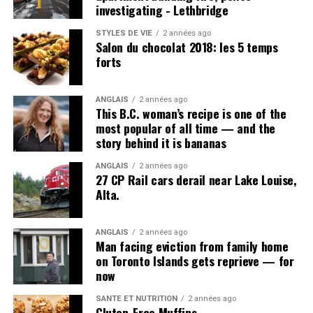
investigating - Lethbridge
STYLES DE VIE
2 années ago
Salon du chocolat 2018: les 5 temps
forts
ANGLAIS
2 années ago
This B.C. woman’s recipe is one of the
most popular of all time — and the
story behind it is bananas
ANGLAIS
2 années ago
27 CP Rail cars derail near Lake Louise,
Alta.
ANGLAIS
2 années ago
Man facing eviction from family home
on Toronto Islands gets reprieve — for
now
SANTÉ ET NUTRITION
2 années ago
Gluten-Free Muffins