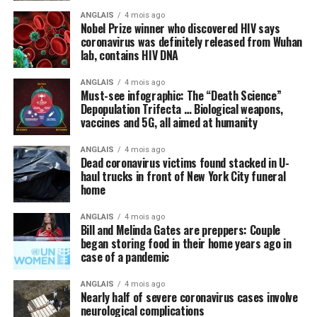
ANGLAIS
4 mois ago
Nobel Prize winner who discovered HIV says
coronavirus was definitely released from Wuhan
lab, contains HIV DNA
ANGLAIS
4 mois ago
Must-see infographic: The “Death Science”
Depopulation Trifecta … Biological weapons,
vaccines and 5G, all aimed at humanity
ANGLAIS
4 mois ago
Dead coronavirus victims found stacked in U-
haul trucks in front of New York City funeral
home
ANGLAIS
4 mois ago
Bill and Melinda Gates are preppers: Couple
began storing food in their home years ago in
case of a pandemic
ANGLAIS
4 mois ago
Nearly half of severe coronavirus cases involve
neurological complications