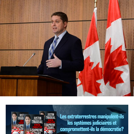
coronavirus fin février, compte 15 877 morts pour 128
948 cas. 515 décès et 4316 nouveaux cas y ont été
annoncés dimanche. 21 815 personnes sont considérées
comme guéries par les autorités italiennes.
Après l’Italie, les pays les plus touchés sont l’Espagne
avec 12 418 morts pour 130 759 cas, les États-Unis avec
9180 morts (324 052 cas), la France avec 8078 morts
(92 839 cas), et le Royaume-Uni avec 4934 morts (47
806 cas).
La Chine (sans les territoires de Hong Kong et Macao),
où l’épidémie a débuté fin décembre, a dénombré au
total 81 669 cas (30 nouveaux entre samedi et
dimanche), dont 3329 décès (3 nouveaux), et 76 964
guérisons.
En nombre de cas officiellement recensés, les États-Unis
sont le pays le plus touché.