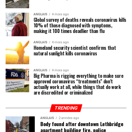
ANGLAIS
4 mois ago
Global survey of deaths reveals coronavirus kills
10% of those diagnosed with symptoms,
making it 100 times deadlier than flu
ANGLAIS
4 mois ago
Homeland security scientist confirms that
natural sunlight kills coronavirus
ANGLAIS
4 mois ago
Big Pharma is rigging everything to make sure
approved coronavirus “treatments” don’t
actually work at all, while things that do work
are discredited or criminalized
TRENDING
ANGLAIS
2 années ago
Body found after downtown Lethbridge
apartment building fire, police