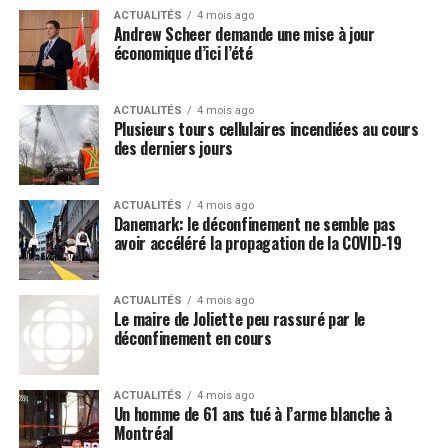
sont l’outil adéquat, ils peuvent être utilisés en toute
ACTUALITÉS
4 mois ago
Andrew Scheer demande une mise à jour
sécurité.
économique d’ici l’été
Avant qu’un pesticide puisse être vendu dans notre
pays, il doit être approuvé par Santé Canada. Notre
ACTUALITÉS
4 mois ago
Plusieurs tours cellulaires incendiées au cours
processus de règlementation est rigoureux et reconnu
des derniers jours
mondialement. Les pesticides se présentent sous la
forme de préparations grand public diluées pour une
utilisation à domicile, ainsi que de produits de qualité
ACTUALITÉS
4 mois ago
Danemark: le déconfinement ne semble pas
commerciale conçus pour être utilisés par des
avoir accéléré la propagation de la COVID-19
personnes ayant une formation spécialisée, tels les
employés des entreprises d’entretien des pelouses et
d’aménagement paysager.
ACTUALITÉS
4 mois ago
Le maire de Joliette peu rassuré par le
déconfinement en cours
La suppression de ces bioagresseurs à l’aide de solutions
sûres et approuvées, comme les pesticides, nous
permettra de continuer à jouir de parcs et d’espaces
ACTUALITÉS
4 mois ago
Un homme de 61 ans tué à l’arme blanche à
verts pour les années à venir.
Montréal