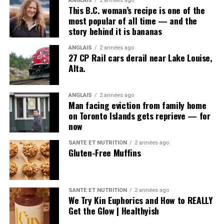
ANGLAIS
2 années ago
This B.C. woman’s recipe is one of the
most popular of all time — and the
story behind it is bananas
ANGLAIS
2 années ago
27 CP Rail cars derail near Lake Louise,
Alta.
ANGLAIS
2 années ago
Man facing eviction from family home
on Toronto Islands gets reprieve — for
now
SANTÉ ET NUTRITION
2 années ago
Gluten-Free Muffins
SANTÉ ET NUTRITION
2 années ago
We Try Kin Euphorics and How to REALLY
Get the Glow | Healthyish