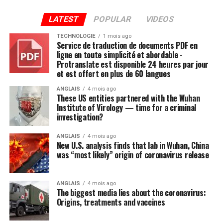
plantes sont plus que de simples nuisances : elles
LATEST
POPULAR
VIDEOS
peuvent déclencher des allergies désagréables et parfois
incontrôlables chez jusqu’à 10 % de la population.
TECHNOLOGIE
1 mois ago
Service de traduction de documents PDF en
ligne en toute simplicité et abordable -
Les vers blancs sont des parasites des pelouses qui
Protranslate est disponible 24 heures par jour
peuvent également être dévastateurs. Ils se nourrissent
et est offert en plus de 60 langues
des racines du gazon, ce qui le fait brunir et mourir. Les
ANGLAIS
4 mois ago
animaux comme les moufettes et les oiseaux arrachent
These US entities partnered with the Wuhan
ensuite l’herbe pour se nourrir des vers blancs, ce qui
Institute of Virology — time for a criminal
cause encore plus de dégâts.
investigation?
Et nous ne pouvons pas oublier ce qui arrive aux arbres.
ANGLAIS
4 mois ago
New U.S. analysis finds that lab in Wuhan, China
L’agrile du frêne, insecte ravageur du bois, a détruit des
was “most likely” origin of coronavirus release
millions d’arbres au Canada.
Pour que nos parcs et nos espaces verts continuent de
ANGLAIS
4 mois ago
The biggest media lies about the coronavirus:
prospérer, il faut supprimer ces organismes nuisibles.
Origins, treatments and vaccines
Les pesticides sont une – et parfois la seule – option
pour lutter contre ces menaces. Lorsque les pesticides