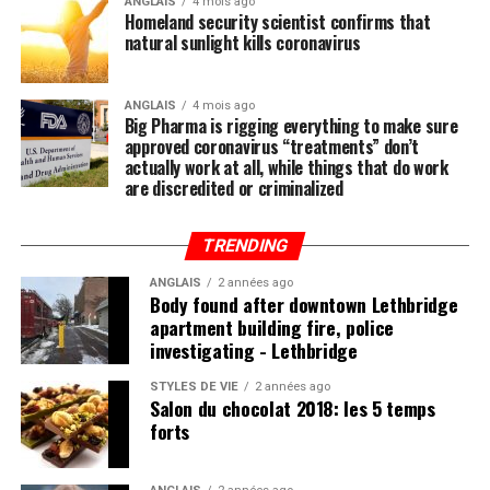
ANGLAIS
4 mois ago
Homeland security scientist confirms that
natural sunlight kills coronavirus
ANGLAIS
4 mois ago
Big Pharma is rigging everything to make sure
approved coronavirus “treatments” don’t
actually work at all, while things that do work
are discredited or criminalized
TRENDING
ANGLAIS
2 années ago
Body found after downtown Lethbridge
apartment building fire, police
investigating - Lethbridge
STYLES DE VIE
2 années ago
Salon du chocolat 2018: les 5 temps
forts