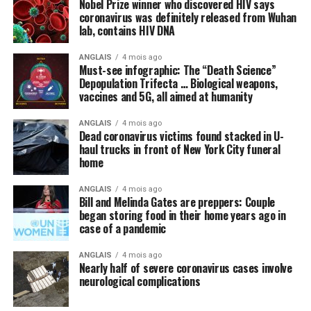
Nobel Prize winner who discovered HIV says
coronavirus was definitely released from Wuhan
lab, contains HIV DNA
ANGLAIS
4 mois ago
Must-see infographic: The “Death Science”
Depopulation Trifecta … Biological weapons,
vaccines and 5G, all aimed at humanity
ANGLAIS
4 mois ago
Dead coronavirus victims found stacked in U-
haul trucks in front of New York City funeral
home
ANGLAIS
4 mois ago
Bill and Melinda Gates are preppers: Couple
began storing food in their home years ago in
case of a pandemic
ANGLAIS
4 mois ago
Nearly half of severe coronavirus cases involve
neurological complications