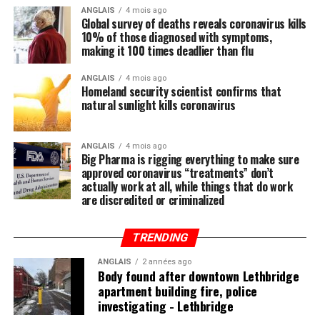
ANGLAIS
4 mois ago
Global survey of deaths reveals coronavirus kills
10% of those diagnosed with symptoms,
making it 100 times deadlier than flu
ANGLAIS
4 mois ago
Homeland security scientist confirms that
natural sunlight kills coronavirus
ANGLAIS
4 mois ago
Big Pharma is rigging everything to make sure
approved coronavirus “treatments” don’t
actually work at all, while things that do work
are discredited or criminalized
TRENDING
ANGLAIS
2 années ago
Body found after downtown Lethbridge
apartment building fire, police
investigating - Lethbridge