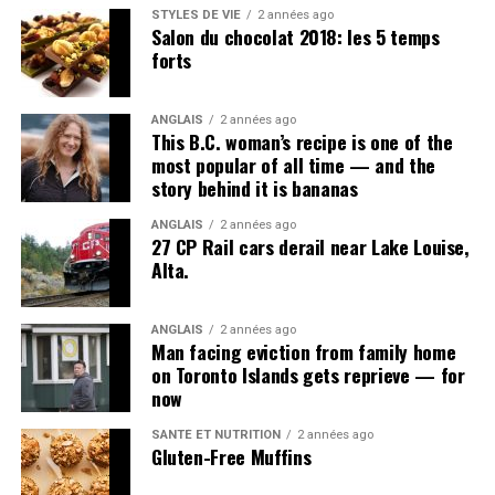
STYLES DE VIE
2 années ago
Salon du chocolat 2018: les 5 temps
forts
ANGLAIS
2 années ago
This B.C. woman’s recipe is one of the
most popular of all time — and the
story behind it is bananas
ANGLAIS
2 années ago
27 CP Rail cars derail near Lake Louise,
Alta.
ANGLAIS
2 années ago
Man facing eviction from family home
on Toronto Islands gets reprieve — for
now
SANTÉ ET NUTRITION
2 années ago
Gluten-Free Muffins