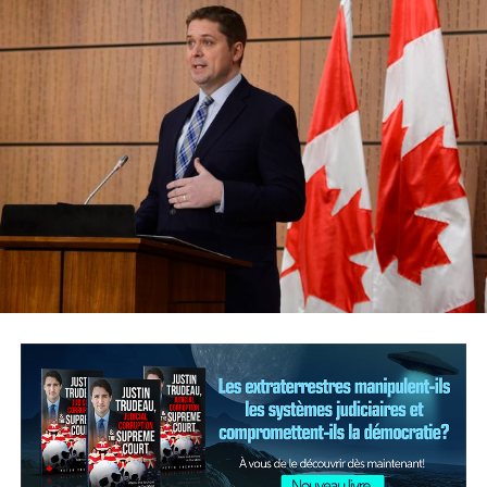
En réponse aux questions des journalistes, il a confirmé
que les prêts seront accordés selon la formule premier
arrivé, premier servi.
Les prêts seront assortis d’un taux d’intérêt de 3 %,
mais les PME auront droit à un moratoire de six mois,
durant lequel les intérêts seront payés par la Ville de
Montréal et non reportés à la fin du remboursement.
Ce programme a été annoncé le 3 avril par le
gouvernement du Québec, mais la part montréalaise du
fonds sera gérée par le Réseau PME Montréal. Québec
avait promis 150 millions $ d’aide aux PME pour
renflouer «le fonds de roulement des entreprises dont
la situation financière est précaire».
Afin d’accélérer l’acheminement de l’aide aux
entreprises, Montréal prend l’initiative de débloquer
immédiatement les fonds de 40 millions $ à même ses