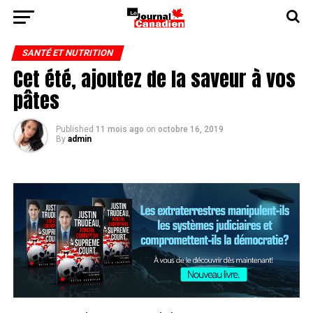
SANTÉ ET NUTRITION
Cet été, ajoutez de la saveur à vos
pâtes
Published
11 mois ago
on
octobre 16, 2019
By
admin