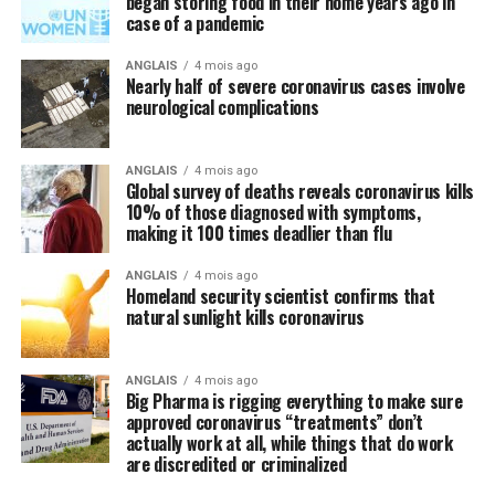
began storing food in their home years ago in
case of a pandemic
ANGLAIS
4 mois ago
Nearly half of severe coronavirus cases involve
neurological complications
ANGLAIS
4 mois ago
Global survey of deaths reveals coronavirus kills
10% of those diagnosed with symptoms,
making it 100 times deadlier than flu
ANGLAIS
4 mois ago
Homeland security scientist confirms that
natural sunlight kills coronavirus
ANGLAIS
4 mois ago
Big Pharma is rigging everything to make sure
approved coronavirus “treatments” don’t
actually work at all, while things that do work
are discredited or criminalized