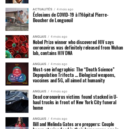
ACTUALITÉS
4 mois ago
Éclosions de COVID-19 à l’Hôpital Pierre-
Boucher de Longueuil
ANGLAIS
4 mois ago
Nobel Prize winner who discovered HIV says
coronavirus was definitely released from Wuhan
lab, contains HIV DNA
ANGLAIS
4 mois ago
Must-see infographic: The “Death Science”
Depopulation Trifecta … Biological weapons,
vaccines and 5G, all aimed at humanity
ANGLAIS
4 mois ago
Dead coronavirus victims found stacked in U-
haul trucks in front of New York City funeral
home
ANGLAIS
4 mois ago
Bill and Melinda Gates are preppers: Couple