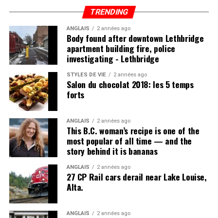
TRENDING
ANGLAIS
2 années ago
Body found after downtown Lethbridge
apartment building fire, police
investigating - Lethbridge
STYLES DE VIE
2 années ago
Salon du chocolat 2018: les 5 temps
forts
ANGLAIS
2 années ago
This B.C. woman’s recipe is one of the
most popular of all time — and the
story behind it is bananas
ANGLAIS
2 années ago
27 CP Rail cars derail near Lake Louise,
Alta.
ANGLAIS
2 années ago