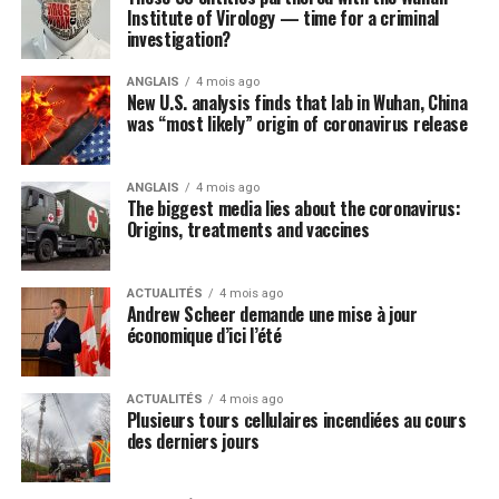
détection rapide d’un incendie.
Institute of Virology — time for a criminal
Mangez avec lui.
Asseyez-vous près de votre
investigation?
bébé et mangez à côté de lui. Les enfants imitent
souvent ce qu’ils voient, alors manger avec eux et
Post Views:
319
ANGLAIS
4 mois ago
New U.S. analysis finds that lab in Wuhan, China
leur montrer à quel point vous appréciez le repas
was “most likely” origin of coronavirus release
en lançant quelques exclamations du type «
Hummm! C’est vraiment bon! » peut avoir
d’excellentes répercussions. Nanny Robina ajoute
ANGLAIS
4 mois ago
The biggest media lies about the coronavirus:
que leur donner des collations faciles à saisir,
Origins, treatments and vaccines
comme des barres tendres faciles à mâcher, est
une autre façon de les encourager à essayer des
nouveautés et à manger seuls.
ACTUALITÉS
4 mois ago
Andrew Scheer demande une mise à jour
Soyez patients.
Les goûts de votre bébé sont
économique d’ici l’été
peut-être limités et difficiles à élargir, mais
poursuivez son éducation sans baisser les bras. Il
ACTUALITÉS
4 mois ago
est utile de toujours avoir quelques options prêtes
Plusieurs tours cellulaires incendiées au cours
des derniers jours
à manger sous la main comme les fondants de
smoothie PC Biologique : Ils fondent facilement
dans la bouche et sont offerts en deux délicieuses