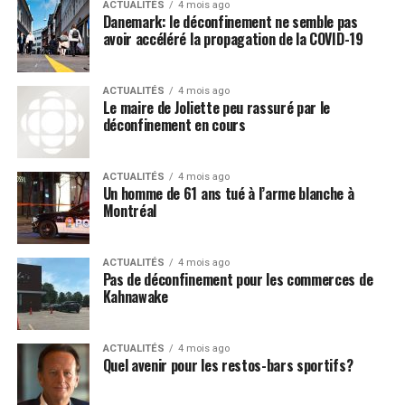
ACTUALITÉS
4 mois ago
saveurs, dont banane, mangue et fruit de la
Danemark: le déconfinement ne semble pas
avoir accéléré la propagation de la COVID-19
passion, puis banane et fraise.
Post Views:
414
ACTUALITÉS
4 mois ago
Le maire de Joliette peu rassuré par le
déconfinement en cours
ACTUALITÉS
4 mois ago
Un homme de 61 ans tué à l’arme blanche à
Montréal
ACTUALITÉS
4 mois ago
Pas de déconfinement pour les commerces de
Kahnawake
ACTUALITÉS
4 mois ago
Quel avenir pour les restos-bars sportifs?