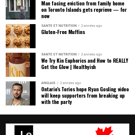
Man facing eviction from family home
on Toronto Islands gets reprieve — for
now
SANTÉ ET NUTRITION
2 années ago
Gluten-Free Muffins
SANTÉ ET NUTRITION
2 années ago
We Try Kin Euphorics and How to REALLY
Get the Glow | Healthyish
ANGLAIS
2 années ago
Ontario’s Tories hope Ryan Gosling video
will keep supporters from breaking up
with the party