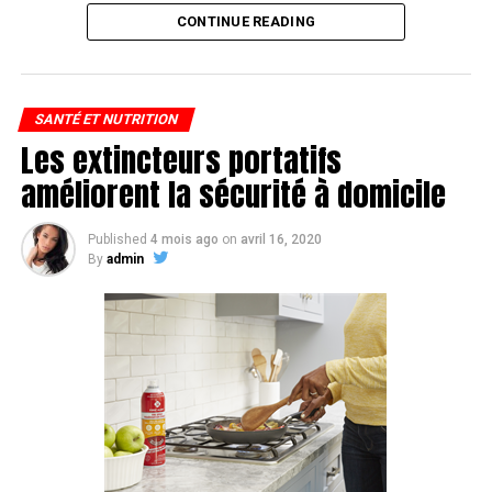
CONTINUE READING
L’un des troubles les plus fréquents est la dyslexie.
Environ 15 % des Canadiens en sont atteints et
pourtant, selon une étude récente, moins d’un tiers
d’entre nous serait capable d’en reconnaître les signes.
SANTÉ ET NUTRITION
Les extincteurs portatifs
Bien que la dyslexie ne se guérisse pas, il est possible de
la contrôler grâce à une détection précoce et à un
améliorent la sécurité à domicile
enseignement adéquat. C’est pourquoi il est important
de pouvoir reconnaître la dyslexie.
Published
4 mois ago
on
avril 16, 2020
By
admin
Voici ce qu’il faut savoir :
Qu’est-ce que c’est ?
La dyslexie est un trouble
d’apprentissage qui se caractérise par des difficultés à
identifier les sons produits en parlant et à reconnaître
les lettres, les mots et les chiffres. Le cerveau interprète
mal les sons, les lettres et les chiffres quand il les
assemble et en arrive souvent à tout mélanger, ce qui
est déroutant pour la personne. La dyslexie touche tout