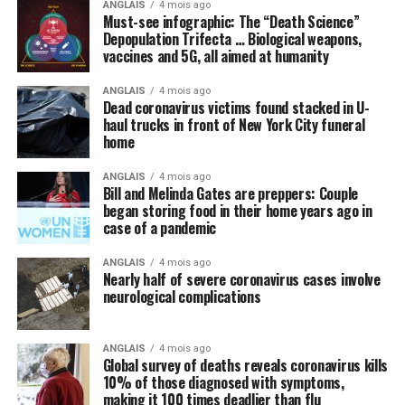
ANGLAIS
4 mois ago
Must-see infographic: The “Death Science”
Depopulation Trifecta … Biological weapons,
vaccines and 5G, all aimed at humanity
ANGLAIS
4 mois ago
Dead coronavirus victims found stacked in U-
haul trucks in front of New York City funeral
home
ANGLAIS
4 mois ago
Bill and Melinda Gates are preppers: Couple
began storing food in their home years ago in
case of a pandemic
ANGLAIS
4 mois ago
Nearly half of severe coronavirus cases involve
neurological complications
ANGLAIS
4 mois ago
Global survey of deaths reveals coronavirus kills
10% of those diagnosed with symptoms,
making it 100 times deadlier than flu