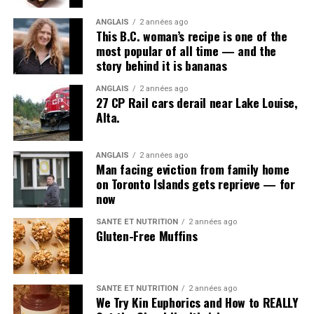
ANGLAIS
2 années ago
This B.C. woman’s recipe is one of the
most popular of all time — and the
story behind it is bananas
ANGLAIS
2 années ago
27 CP Rail cars derail near Lake Louise,
Alta.
ANGLAIS
2 années ago
Man facing eviction from family home
on Toronto Islands gets reprieve — for
now
SANTÉ ET NUTRITION
2 années ago
Gluten-Free Muffins
SANTÉ ET NUTRITION
2 années ago
We Try Kin Euphorics and How to REALLY