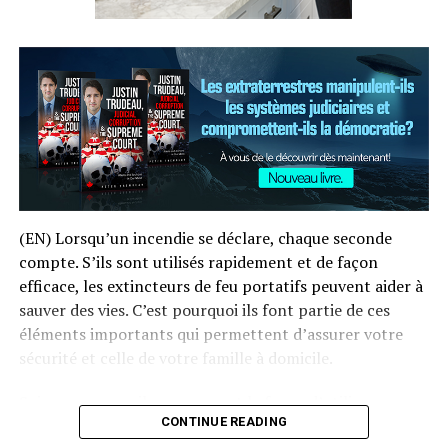
le monde de la même façon, sans considération de genre
et peu importe le milieu socio-économique ou l’origine
ethnique de la personne.
Que peut-on faire ?
Si vous pensez que votre enfant
peut être dyslexique, n’attendez pas pour réagir. Il
existe de nombreux tests à passer en ligne qui peuvent
vous aider à l’identifier. Si vous croyez que c’est le cas,
demandez à accéder à des ressources supplémentaires à
votre école ou communiquez avec un tuteur spécialisé
(EN) Lorsqu’un incendie se déclare, chaque seconde
en littératie structurée. Faites appel à des groupes
compte. S’ils sont utilisés rapidement et de façon
d’entraide pour en apprendre davantage.
efficace, les extincteurs de feu portatifs peuvent aider à
sauver des vies. C’est pourquoi ils font partie de ces
Comment favoriser la réussite ?
« Ce n’est pas parce
éléments importants qui permettent d’assurer votre
qu’une personne a reçu un diagnostic de trouble
sécurité et celle de votre famille à domicile.
d’apprentissage qu’elle ne peut pas réussir dans la vie.
Ses apprentissages se font tout simplement d’une
Suivez ces conseils concernant la façon d’utiliser un
manière différente », explique Christine Staley,
CONTINUE READING
extincteur de feu et le meilleur endroit pour l’installer
directrice générale de Dyslexia Canada. « Une détection