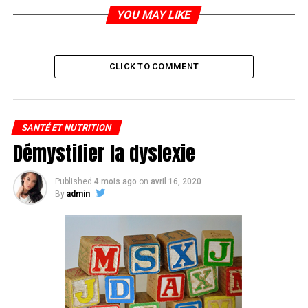
mentale à l’âge adulte.
YOU MAY LIKE
Faire des marches et profiter d’endroits comme les
parcs, les terrains de sport ou même son propre jardin
s’est avéré être une source de plaisir pour les familles,
CLICK TO COMMENT
tout en contribuant à améliorer le bonheur et la santé
des collectivités.
Il n’est pas rare que les espaces verts soient menacés
SANTÉ ET NUTRITION
par les insectes, les mauvaises herbes et les maladies,
Démystifier la dyslexie
mais il existe des outils – comme les pesticides à usage
urbain – pour aider à gérer ces menaces et à garder les
Published
4 mois ago
on
avril 16, 2020
espaces extérieurs sains et agréables. Les pesticides se
By
admin
présentent sous la forme de préparations grand public
diluées pour une utilisation à domicile, ainsi que de
produits de qualité commerciale conçus pour être
utilisés par des personnes ayant une formation
spécialisée, tels les employés des entreprises d’entretien
des pelouses et d’aménagement paysager.