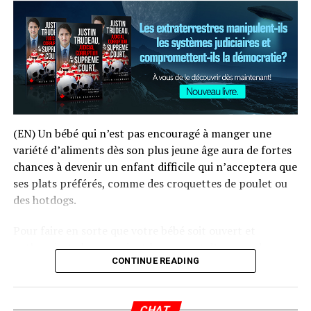
bombe aérosol au design simple qui constitue un
dispositif supplémentaire efficace pour les incendies
domestiques. Grâce à une buse précise qui permet de
pulvériser sur une grande surface, l’utilisateur peut
mieux contrôler l’application. De plus, comme il n’y a
pas de goupille à tirer ni de levier à serrer, il est possible
d’éteindre un incendie rapidement.
Gardez à portée de la main :
Lorsque chaque seconde
(EN) Un bébé qui n’est pas encouragé à manger une
compte, il est essentiel d’avoir un extincteur de feu à
variété d’aliments dès son plus jeune âge aura de fortes
proximité afin de réagir rapidement. Il est préférable de
chances à devenir un enfant difficile qui n’acceptera que
placer un extincteur à chaque étage de la maison et
ses plats préférés, comme des croquettes de poulet ou
dans les pièces où le risque d’incendie est plus élevé,
des hotdogs.
comme la cuisine et le garage. La National Fire
Pour faire en sorte que votre bébé soit ouvert et
Protection Association (NPFA) recommande d’installer
enthousiaste lorsque vient le moment d’essayer de
des extincteurs à la sortie des pièces afin de les
CONTINUE READING
nouveaux aliments, Nanny Robina, l’une des plus
décharger et de vous sauver rapidement par la suite si
grandes expertes en matière d’éducation des enfants au
l’incendie ne peut être maîtrisé.
Canada, vous propose des conseils pour faire de votre
CHAT