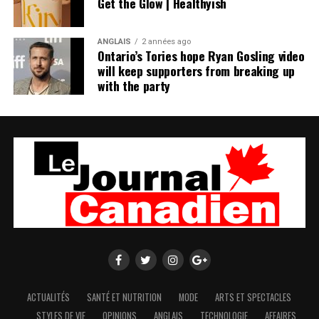
Get the Glow | Healthyish
ANGLAIS
2 années ago
Ontario’s Tories hope Ryan Gosling video
will keep supporters from breaking up
with the party
ACTUALITÉS
SANTÉ ET NUTRITION
MODE
ARTS ET SPECTACLES
STYLES DE VIE
OPINIONS
ANGLAIS
TECHNOLOGIE
AFFAIRES