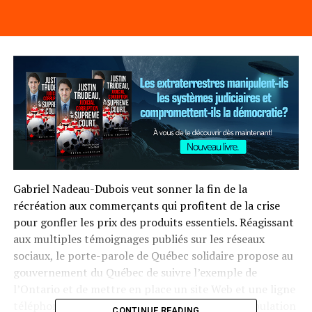
Gabriel Nadeau-Dubois veut sonner la fin de la
récréation aux commerçants qui profitent de la crise
pour gonfler les prix des produits essentiels. Réagissant
aux multiples témoignages publiés sur les réseaux
sociaux, le porte-parole de Québec solidaire propose au
gouvernement du Québec de suivre l’exemple de
l’Ontario et de mettre en place un site Web et une ligne
téléphonique d’urgence pour permettre à la population
CONTINUE READING