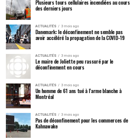
Plusieurs tours cellulaires incendiées au cours
des incitatifs financiers. Le plan prévoit également
des derniers jours
l’autorisation de l’accès aux services de garde d’urgence
pour les enfants d’agriculteurs et agricultrices ainsi que
l’augmentation des seuils de production hors quota pour
ACTUALITÉS
3 mois ago
Danemark: le déconfinement ne semble pas
les petits producteurs.
avoir accéléré la propagation de la COVID-19
Parallèlement, le plan comprend une série de
changements réglementaires pour encourager la mise en
place de
Jardins de la victoire
inspirés de ceux de la
ACTUALITÉS
3 mois ago
Le maire de Joliette peu rassuré par le
Deuxième Guerre mondiale. En 1943, près de 60% de la
déconfinement en cours
population des États-Unis avait un potager. Cette année-là,
42% des légumes consommés provenaient des potagers
citoyens. Visant à stimuler le jardinage citoyen, la mesure
ACTUALITÉS
3 mois ago
Un homme de 61 ans tué à l’arme blanche à
stimulerait la production alimentaire dans l’ensemble des
Montréal
municipalités du Québec.
Plan d’indépendance alimentaire de Québec solidaire
Soutenir le monde agricole : faire fonctionner les
ACTUALITÉS
3 mois ago
Pas de déconfinement pour les commerces de
fermes à plein régime
Kahnawake
Subventionner une partie des salaires des