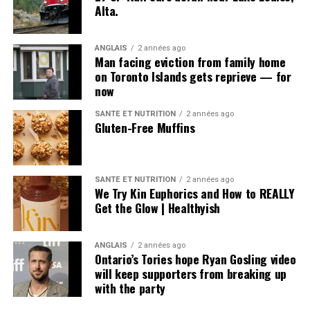
Alta.
ANGLAIS
2 années ago
Man facing eviction from family home
on Toronto Islands gets reprieve — for
now
SANTÉ ET NUTRITION
2 années ago
Gluten-Free Muffins
SANTÉ ET NUTRITION
2 années ago
We Try Kin Euphorics and How to REALLY
Get the Glow | Healthyish
ANGLAIS
2 années ago
Ontario’s Tories hope Ryan Gosling video
will keep supporters from breaking up
with the party