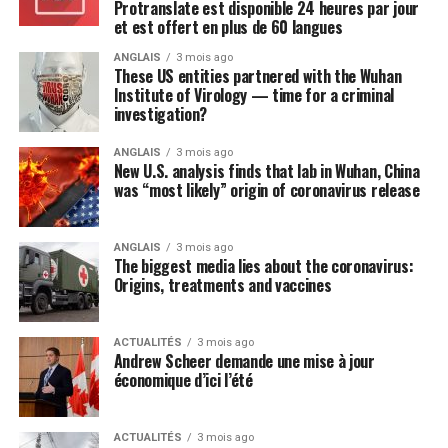
Protranslate est disponible 24 heures par jour
les semaines à venir avec le temps des semis », a
et est offert en plus de 60 langues
Post Views:
241
expliqué Mme Lessard-Therien.
ANGLAIS
3 mois ago
« On est face à l’éventualité d’une crise mondiale sans
These US entities partnered with the Wuhan
Institute of Virology — time for a criminal
précédent. C’est le moment de se serrer les coudes et se
investigation?
donner les moyens de passer à travers la pandémie. Le
Québec aurait la capacité de nourrir son monde si on
ANGLAIS
3 mois ago
faisait les choix politiques qui s’imposent. Il s’agit que
New U.S. analysis finds that lab in Wuhan, China
was “most likely” origin of coronavirus release
chacun et chacune y contribue et que nos gouvernements
fassent le nécessaire pour rendre ça possible. Que ce soit
sur les balcons, dans les plates-bandes des villes et des
ANGLAIS
3 mois ago
The biggest media lies about the coronavirus:
familles, ou bien dans les champs, un maximum d’espaces
Origins, treatments and vaccines
disponibles et cultivables doivent être mis à profit pour
nous permettre d’assurer notre indépendance alimentaire
», affirme Manon Massé.
ACTUALITÉS
3 mois ago
Andrew Scheer demande une mise à jour
Se déployant en deux volets, le plan solidaire prévoit dans
économique d’ici l’été
un premier temps des mesures pour soutenir le monde
agricole et renforcer sa capacité de production,
notamment en misant sur une main-d’oeuvre locale avec
ACTUALITÉS
3 mois ago