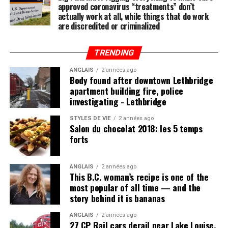
approved coronavirus “treatments” don’t
actually work at all, while things that do work
Post Views:
225
are discredited or criminalized
TRENDING
ANGLAIS
2 années ago
Body found after downtown Lethbridge
apartment building fire, police
investigating - Lethbridge
STYLES DE VIE
2 années ago
Salon du chocolat 2018: les 5 temps
forts
ANGLAIS
2 années ago
This B.C. woman’s recipe is one of the
most popular of all time — and the
story behind it is bananas
ANGLAIS
2 années ago
27 CP Rail cars derail near Lake Louise,