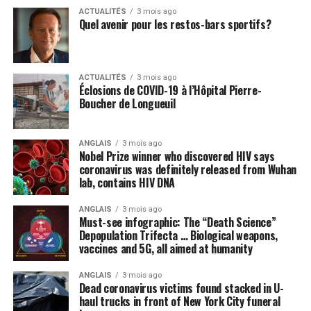
employés agricoles en instaurant une prime
ACTUALITÉS
3 mois ago
salariale de 4$ l’heure pour les travailleurs et
Quel avenir pour les restos-bars sportifs?
travailleuses agricoles.
Stimuler le recrutement d’une main-d’œuvre
agricole locale en permettant aux personnes qui le
ACTUALITÉS
3 mois ago
Éclosions de COVID-19 à l’Hôpital Pierre-
souhaitent, retraité-es ou personnes sans emplois,
Boucher de Longueuil
d’être formées et rémunérées pour travailler sur
une ferme pour la saison estivale sans pénalité sur
les prestations reçues;
ANGLAIS
3 mois ago
Nobel Prize winner who discovered HIV says
coronavirus was definitely released from Wuhan
Augmenter les seuils de production hors quota
lab, contains HIV DNA
pour les petits producteurs, notamment pour les
œufs et la volaille;
ANGLAIS
3 mois ago
Must-see infographic: The “Death Science”
Autoriser l’accès aux services de garde d’urgence
Depopulation Trifecta … Biological weapons,
pour les enfants d’agriculteurs et d’agricultrices;
vaccines and 5G, all aimed at humanity
Reconnaître les marchés publics et kiosques à la
ANGLAIS
3 mois ago
ferme dans la liste des « services essentiels ».
Dead coronavirus victims found stacked in U-
haul trucks in front of New York City funeral