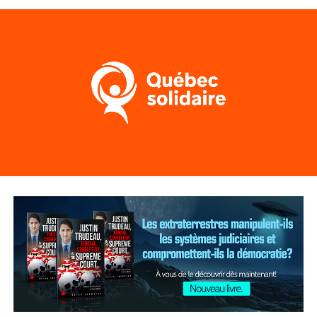
finances publiques. Au Québec comme au
Canada
, nous
devons maintenant nous demander si le jeu en vaut
encore la chandelle. Le meilleur service que nous
pouvons rendre aux travailleurs et aux travailleuses du
secteur, c’est de leur donner un rôle à jouer dans la
transition énergétique vers une économie verte et
durable », a conclu la porte-parole de Québec solidaire.
Post Views:
229