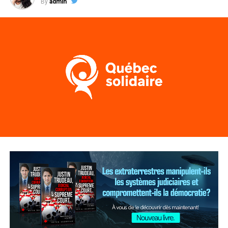
By
admin
qui ont certaines limitations fonctionnelles, par
exemple un handicap visuel, ne pourront pas les utiliser.
Ça creuse un écart déjà grand entre les enfants. Il faut
pallier à ce problème et fournir à tous les élèves une
vraie trousse de matériel couvrant le contenu spécifique
de leur niveau, par exemple en leur envoyant par la
poste », ajoute-t-elle, en invitant aussi le ministre
Roberge à augmenter les ressources d’Allô-prof, qui
possède une expertise en soutien à distance.
Vers un plan de rattrapage
La députée de Sherbrooke appelle également le ministre
de l’Éducation à rassurer les parents et les élèves en
dévoilant rapidement les mesures de rattrapage qui
seront mises en place au sortir de la crise pour venir en
aide aux élèves qui se trouveraient en situation d’échec à
la fin de l’année scolaire.