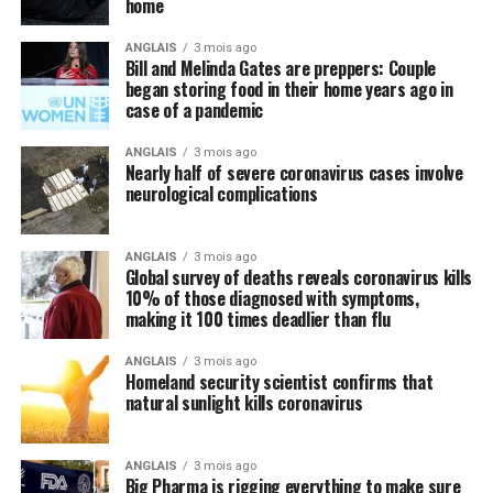
Instaurer les
Jardins de la Victoire
: cultiver
home
partout où c’est possible
ANGLAIS
3 mois ago
Bill and Melinda Gates are preppers: Couple
began storing food in their home years ago in
Encourager les potagers collectifs et le jardinage
case of a pandemic
citoyen dans toutes les municipalités du Québec;
Autoriser la culture potagère en cour avant dans
ANGLAIS
3 mois ago
Nearly half of severe coronavirus cases involve
l’ensemble des municipalités du Québec;
neurological complications
Convertir les serres ornementales publiques
municipales et privées vers la production
ANGLAIS
3 mois ago
maraîchère;
Global survey of deaths reveals coronavirus kills
10% of those diagnosed with symptoms,
Convertir un maximum d’espaces prévus pour
making it 100 times deadlier than flu
l’ornementation florale municipale en espaces de
culture maraîchère.
ANGLAIS
3 mois ago
Homeland security scientist confirms that
natural sunlight kills coronavirus
ANGLAIS
3 mois ago
Big Pharma is rigging everything to make sure