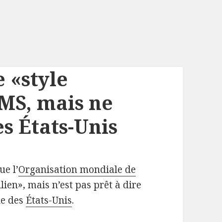
e «style
OMS, mais ne
es États-Unis
ue l’
Organisation mondiale de
ien», mais n’est pas prêt à dire
le des
États-Unis
.