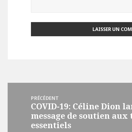
Navigation
de
PRÉCÉDENT
COVID-19: Céline Dion l
l'article
Article
message de soutien aux 
précédent :
essentiels