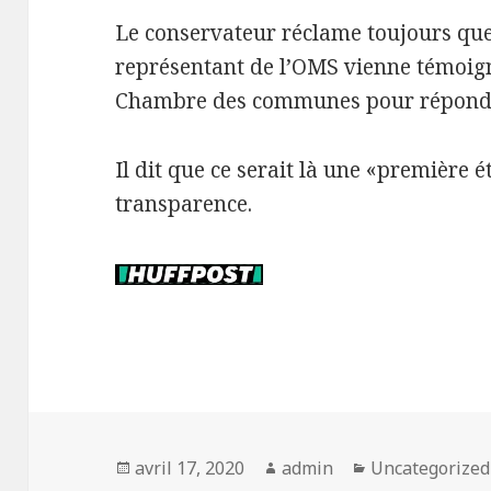
Le conservateur réclame toujours que
représentant de l’OMS vienne témoig
Chambre des communes pour répondre
Il dit que ce serait là une «première é
transparence.
Publié
avril 17, 2020
Auteur
admin
Catégories
Uncategorized