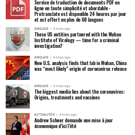
des machines et du matériel et de déduire une plus
Service de traduction de documents PDF en
ligne en toute simplicité et abordable -
grande part du coût des biens nouvellement acquis lors
Protranslate est disponible 24 heures par jour
de l’année pendant laquelle un investissement est
et est offert en plus de 60 langues
effectué. Ces mesures devraient coûter 14 milliards $ sur
ANGLAIS
4 mois ago
cinq ans au Trésor public.
These US entities partnered with the Wuhan
Institute of Virology — time for a criminal
M. Morneau devrait présenter lundi une mise à jour qui
investigation?
exposera les perspectives de l’économie et des finances
fédérales. Bien que peu s’attendent à des mesures
ANGLAIS
4 mois ago
New U.S. analysis finds that lab in Wuhan, China
comme celles annoncées dans l’énoncé économique de
was “most likely” origin of coronavirus release
l’an dernier, la mise à jour dressera le tableau du budget
fédéral de 2020 et devrait indiquer comment les
ANGLAIS
4 mois ago
mesures de 2018 ont été utilisées.
The biggest media lies about the coronavirus:
Origins, treatments and vaccines
ACTUALITÉS
4 mois ago
Andrew Scheer demande une mise à jour
économique d’ici l’été