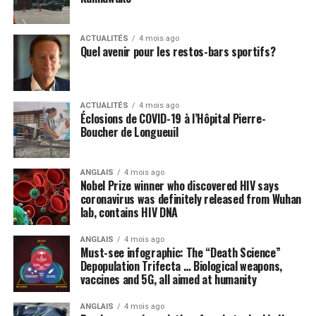
Nord, en particulier dans un environnement
protectionniste défendu par le président américain. Les
ACTUALITÉS
4 mois ago
entreprises veulent être à l’intérieur de la forteresse
Quel avenir pour les restos-bars sportifs?
américaine. Le Canada, en tant que petite économie, a
toujours un avantage sur les États-Unis pour se rendre
plus attrayant.»
ACTUALITÉS
4 mois ago
Éclosions de COVID-19 à l’Hôpital Pierre-
En juillet, le ministère des Finances a publié un
Boucher de Longueuil
document qui examinait le «taux d’imposition effectif
marginal», qui tient compte des taxes provinciales et
ANGLAIS
4 mois ago
autres pour estimer le coût pour les entreprises de faire
Nobel Prize winner who discovered HIV says
de nouveaux investissements. Le taux d’imposition
coronavirus was definitely released from Wuhan
effectif a servi de base à l’analyse de l’été 2018 qui a
lab, contains HIV DNA
révélé que les taxes des entreprises du Canada étaient
ANGLAIS
4 mois ago
inférieures à celles des États-Unis, et pour les chiffres de
Must-see infographic: The “Death Science”
la mise à jour de novembre 2018.
Depopulation Trifecta … Biological weapons,
vaccines and 5G, all aimed at humanity
Le Canada est le seul pays à avoir adopté des mesures
ANGLAIS
4 mois ago
concernant l’amortissement accéléré en réponse aux