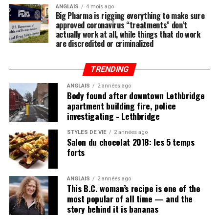
considérée comme la mesure la plus importante par les
ANGLAIS
4 mois ago
Big Pharma is rigging everything to make sure
entreprises indépendantes au sud de la frontière,
approved coronavirus “treatments” don’t
soutient Dan Kelly, président de la Fédération
actually work at all, while things that do work
canadienne de l’entreprise indépendante.
are discredited or criminalized
La réponse du Canada a été un pas dans la bonne
TRENDING
direction, ajoute-t-il. Mais les modifications apportées à
la taxe sur les petites entreprises adoptées en 2017, la
ANGLAIS
2 années ago
Body found after downtown Lethbridge
taxe fédérale sur les émissions de carbone, les
apartment building fire, police
augmentations des cotisations au Régime de pension du
investigating - Lethbridge
Canada pour financer ce programme ont nui aux
sociétés.
STYLES DE VIE
2 années ago
Salon du chocolat 2018: les 5 temps
forts
«Tout cela nous a coupé l’herbe sous les pieds, dit M.
Kelly. On veut stimuler l’économie d’une main, mais on
la freine de l’autre. On peut ainsi comprendre pourquoi
ANGLAIS
2 années ago
This B.C. woman’s recipe is one of the
cela n’avait pas vraiment fouetté le monde des affaires.»
most popular of all time — and the
story behind it is bananas