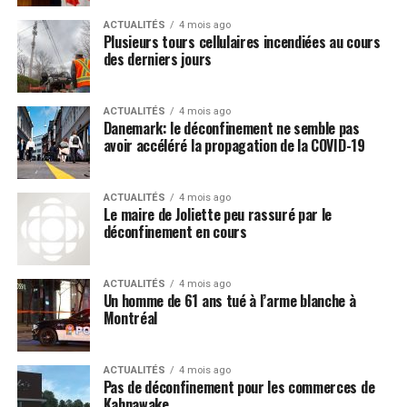
ACTUALITÉS
4 mois ago
Les données sur l’investissement des entreprises sont
Plusieurs tours cellulaires incendiées au cours
des derniers jours
mitigées depuis l’entrée en vigueur des nouvelles règles.
L’incertitude entourant le nouvel accord de libre-
ACTUALITÉS
4 mois ago
échange entre le Canada, les États-Unis et le Mexique
Danemark: le déconfinement ne semble pas
avoir accéléré la propagation de la COVID-19
(ACEUM) devrait disparaître lorsqu’il sera ratifié. Cela
pourrait encourager les entreprises à utiliser davantage
les règles d’amortissement accéléré, estime Brian
ACTUALITÉS
4 mois ago
Kingston,vice-président aux politiques internationale et
Le maire de Joliette peu rassuré par le
déconfinement en cours
budgétaire au Conseil canadien des affaires.
Selon lui, M. Morneau devrait toujours viser à abaisser le
ACTUALITÉS
4 mois ago
taux d’imposition combiné fédéral-provincial aux
Un homme de 61 ans tué à l’arme blanche à
entreprises à 20 % par rapport au taux actuel d’un peu
Montréal
moins de 27 %, ce qui est supérieur à la moyenne des
pays de l’OCDE.
ACTUALITÉS
4 mois ago
Pas de déconfinement pour les commerces de
«Quand on essaie d’attirer des capitaux en Amérique du
Kahnawake