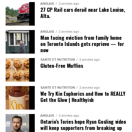
ANGLAIS
2 années ago
27 CP Rail cars derail near Lake Louise,
Alta.
Post Views:
627
ANGLAIS
2 années ago
Man facing eviction from family home
on Toronto Islands gets reprieve — for
now
SANTÉ ET NUTRITION
2 années ago
Gluten-Free Muffins
SANTÉ ET NUTRITION
2 années ago
We Try Kin Euphorics and How to REALLY
Get the Glow | Healthyish
ANGLAIS
2 années ago
Ontario’s Tories hope Ryan Gosling video
will keep supporters from breaking up