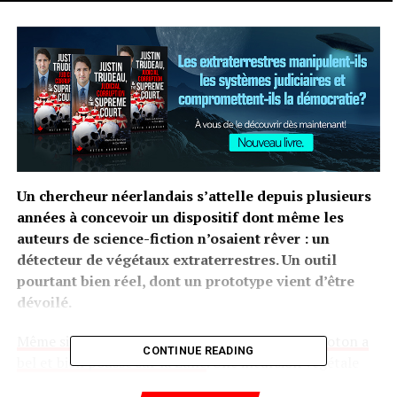
Un chercheur néerlandais s’attelle depuis plusieurs
années à concevoir un dispositif dont même les
auteurs de science-fiction n’osaient rêver : un
détecteur de végétaux extraterrestres. Un outil
pourtant bien réel, dont un prototype vient d’être
dévoilé.
Même si sa vie fut de courte durée
,
un plant de coton a
CONTINUE READING
bel et bien poussé sur la Lune
. Une incursion végétale
dans le désert minéral qu’est la surface lunaire, que