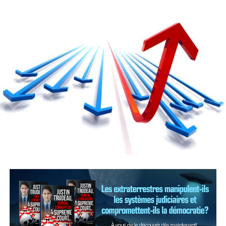
14 ans
à proximité de l’adulte qui les accompagne. Pour
Par ailleurs, l’entreprise ferroviaire a dû faire face à un
faire en sorte qu’un enfant ne soit pas assis trop loin,
conflit de travail lorsque quelque 3200 chefs de train et
les parents devaient parfois payer d’importants frais de
membres d’équipes de manœuvre du Canadien National
réservation de sièges. Désormais, cela n’est plus
(CN) ont déclenché une grève.
nécessaire : le règlement exige qu’un enfant de 4 ans ou
moins soit assis à côté d’un parent, qu’un enfant de 5 à
Le débrayage, qui a duré une semaine, a perturbé les
11 ans soit placé dans la même rangée, séparé par un
activités de nombreuses industries, incluant les
voyageur tout au plus, alors qu’un adolescent de 12 ou
agriculteurs dont les livraisons de propane avaient été
13 ans ne doit pas être séparé d’un parent par plus
réduites ou même arrêtées, ce qui avait de graves
d’une rangée.
conséquences sur la récolte et le séchage du grain au
Québec.
Ces règles s’ajoutent à la charte canadienne des droits
des passagers aériens (ou charte des voyageurs) qui était
entrée partiellement en vigueur à l’été 2019 et qui
prévoyait déjà des obligations en matière de
communication claire, de surréservation, de retard sur
Post Views:
699
le tarmac, de perte ou de bris de bagages et de
transport d’instruments de musique.