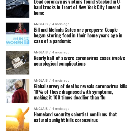
Dead coronavirus victims found stacked in U-
réductions fiscales de M. Trump. Une vingtaine de pays
haul trucks in front of New York City funeral
ont préféré réduire le taux d’imposition des sociétés,
home
mentionne Jack Mintz, expert en politique fiscale à
ANGLAIS
4 mois ago
l’Université de Calgary.
Bill and Melinda Gates are preppers: Couple
began storing food in their home years ago in
Les propres calculs de M. Mintz, qui tiennent compte de
case of a pandemic
secteurs comme le pétrole et le gaz que le ministère
laisse de côté, laissent entendre que le taux d’imposition
ANGLAIS
4 mois ago
Nearly half of severe coronavirus cases involve
effectif du Canada sur le capital était un peu plus élevé
neurological complications
qu’aux États-Unis avant et après les changements de
l’an dernier.
ANGLAIS
4 mois ago
Global survey of deaths reveals coronavirus kills
«Le leur était inférieur, affirme-t-il. Mais si c’était
10% of those diagnosed with symptoms,
vraiment le cas, cela soulève des questions. Pourquoi
making it 100 times deadlier than flu
prôner l’amortissement accéléré? C’est une mauvaise
politique qui génère des distorsions.»
ANGLAIS
4 mois ago
Homeland security scientist confirms that
natural sunlight kills coronavirus
La décision américaine permettant l’annulation
immédiate des coûts de certains équipements a été