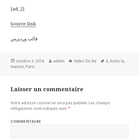
[ad_2]
Source link
قالب وردپرس
Publié
octobre 3, 2018
Auteur
admin
Catégories
Styles De Vie
Étiquettes
à
,
Astor
,
la
,
maison
le
,
Paris
Laisser un commentaire
Votre adresse courriel ne sera pas publiée.
Les champs
obligatoires sont indiqués avec
*
COMMENTAIRE