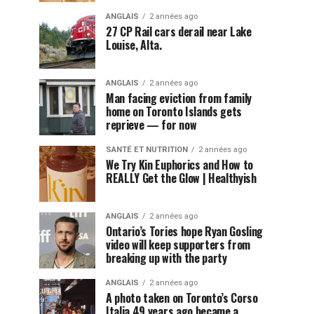
ANGLAIS
2 années ago
27 CP Rail cars derail near Lake
Louise, Alta.
ANGLAIS
2 années ago
Man facing eviction from family
home on Toronto Islands gets
reprieve — for now
SANTÉ ET NUTRITION
2 années ago
We Try Kin Euphorics and How to
REALLY Get the Glow | Healthyish
ANGLAIS
2 années ago
Ontario’s Tories hope Ryan Gosling
video will keep supporters from
breaking up with the party
ANGLAIS
2 années ago
A photo taken on Toronto’s Corso
Italia 49 years ago became a