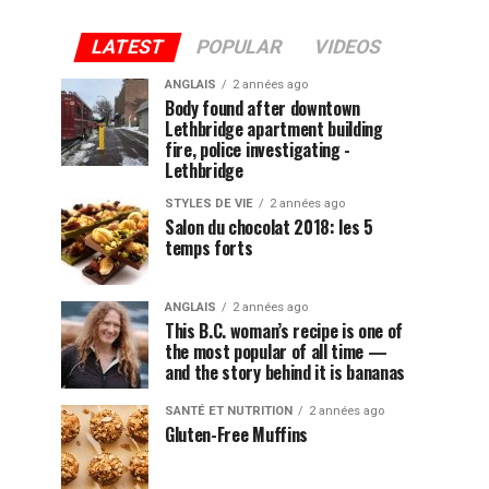
LATEST
POPULAR
VIDEOS
ANGLAIS
2 années ago
Body found after downtown
Lethbridge apartment building
fire, police investigating -
Lethbridge
STYLES DE VIE
2 années ago
Salon du chocolat 2018: les 5
temps forts
ANGLAIS
2 années ago
This B.C. woman’s recipe is one of
the most popular of all time —
and the story behind it is bananas
SANTÉ ET NUTRITION
2 années ago
Gluten-Free Muffins