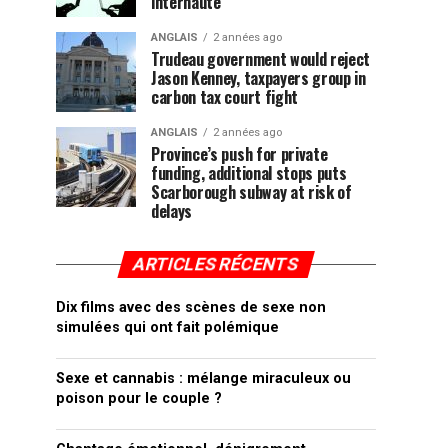
internaute
ANGLAIS
2 années ago
Trudeau government would reject
Jason Kenney, taxpayers group in
carbon tax court fight
ANGLAIS
2 années ago
Province’s push for private
funding, additional stops puts
Scarborough subway at risk of
delays
ARTICLES RÉCENTS
Dix films avec des scènes de sexe non
simulées qui ont fait polémique
Sexe et cannabis : mélange miraculeux ou
poison pour le couple ?