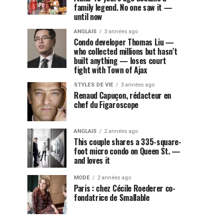
family legend. No one saw it —
until now
ANGLAIS
3 années ago
Condo developer Thomas Liu —
who collected millions but hasn’t
built anything — loses court
fight with Town of Ajax
STYLES DE VIE
3 années ago
Renaud Capuçon, rédacteur en
chef du Figaroscope
ANGLAIS
2 années ago
This couple shares a 335-square-
foot micro condo on Queen St. —
and loves it
MODE
2 années ago
Paris : chez Cécile Roederer co-
fondatrice de Smallable