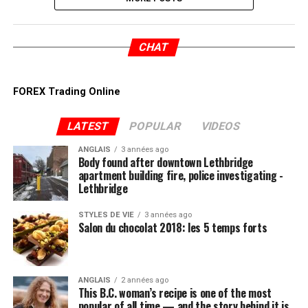
CHAT
FOREX Trading Online
LATEST
POPULAR
VIDEOS
ANGLAIS
3 années ago
Body found after downtown Lethbridge
apartment building fire, police investigating -
Lethbridge
STYLES DE VIE
3 années ago
Salon du chocolat 2018: les 5 temps forts
ANGLAIS
2 années ago
This B.C. woman’s recipe is one of the most
popular of all time — and the story behind it is