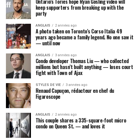
Ontario’s Tories hope Ryan Gosling video will
keep supporters from breaking up with the
party
ANGLAIS
2 années ago
A photo taken on Toronto’s Corso Italia 49
years ago became a family legend. No one saw it
— until now
ANGLAIS
3 années ago
Condo developer Thomas Liu — who collected
millions but hasn’t built anything — loses court
fight with Town of Ajax
STYLES DE VIE
3 années ago
Renaud Capuçon, rédacteur en chef du
Figaroscope
ANGLAIS
2 années ago
This couple shares a 335-square-foot micro
condo on Queen St. — and loves it