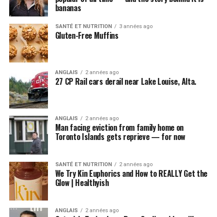
bananas
SANTÉ ET NUTRITION
3 années ago
Gluten-Free Muffins
ANGLAIS
2 années ago
27 CP Rail cars derail near Lake Louise, Alta.
ANGLAIS
2 années ago
Man facing eviction from family home on
Toronto Islands gets reprieve — for now
SANTÉ ET NUTRITION
2 années ago
We Try Kin Euphorics and How to REALLY Get the
Glow | Healthyish
ANGLAIS
2 années ago