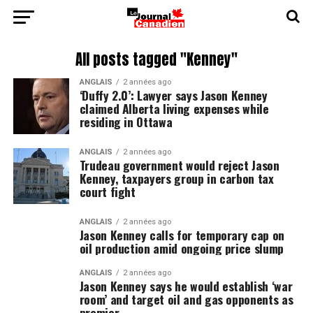
All posts tagged "Kenney"
ANGLAIS
2 années ago
‘Duffy 2.0’: Lawyer says Jason Kenney
claimed Alberta living expenses while
residing in Ottawa
ANGLAIS
2 années ago
Trudeau government would reject Jason
Kenney, taxpayers group in carbon tax
court fight
ANGLAIS
2 années ago
Jason Kenney calls for temporary cap on
oil production amid ongoing price slump
ANGLAIS
2 années ago
Jason Kenney says he would establish ‘war
room’ and target oil and gas opponents as
premier