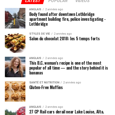
LATEST
POPULAR
VIDEOS
ANGLAIS
2 années ago
Body found after downtown Lethbridge
apartment building fire, police investigating -
Lethbridge
STYLES DE VIE
2 années ago
Salon du chocolat 2018: les 5 temps forts
ANGLAIS
2 années ago
This B.C. woman’s recipe is one of the most
popular of all time — and the story behind it is
bananas
SANTÉ ET NUTRITION
2 années ago
Gluten-Free Muffins
ANGLAIS
2 années ago
27 CP Rail cars derail near Lake Louise, Alta.