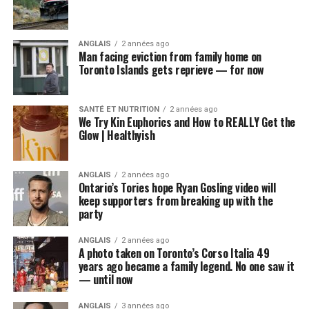
ANGLAIS
2 années ago
Man facing eviction from family home on
Toronto Islands gets reprieve — for now
SANTÉ ET NUTRITION
2 années ago
We Try Kin Euphorics and How to REALLY Get the
Glow | Healthyish
ANGLAIS
2 années ago
Ontario’s Tories hope Ryan Gosling video will
keep supporters from breaking up with the
party
ANGLAIS
2 années ago
A photo taken on Toronto’s Corso Italia 49
years ago became a family legend. No one saw it
— until now
ANGLAIS
3 années ago