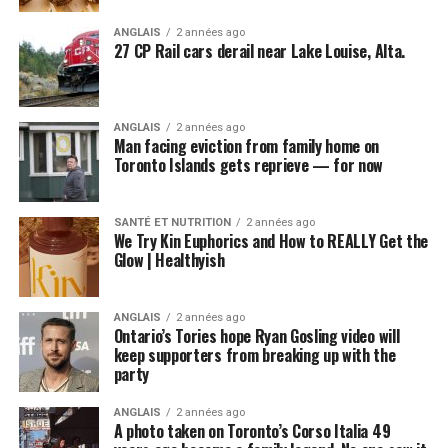
ANGLAIS
2 années ago
27 CP Rail cars derail near Lake Louise, Alta.
ANGLAIS
2 années ago
Man facing eviction from family home on
Toronto Islands gets reprieve — for now
SANTÉ ET NUTRITION
2 années ago
We Try Kin Euphorics and How to REALLY Get the
Glow | Healthyish
ANGLAIS
2 années ago
Ontario’s Tories hope Ryan Gosling video will
keep supporters from breaking up with the
party
ANGLAIS
2 années ago
A photo taken on Toronto’s Corso Italia 49