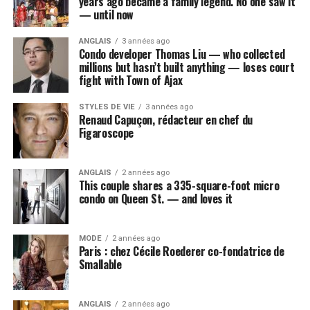
years ago became a family legend. No one saw it
— until now
ANGLAIS
3 années ago
Condo developer Thomas Liu — who collected
millions but hasn’t built anything — loses court
fight with Town of Ajax
STYLES DE VIE
3 années ago
Renaud Capuçon, rédacteur en chef du
Figaroscope
ANGLAIS
2 années ago
This couple shares a 335-square-foot micro
condo on Queen St. — and loves it
MODE
2 années ago
Paris : chez Cécile Roederer co-fondatrice de
Smallable
ANGLAIS
2 années ago