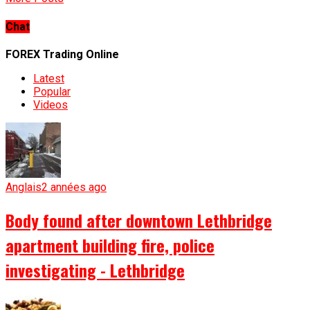
Chat
FOREX Trading Online
Latest
Popular
Videos
Anglais
2 années ago
Body found after downtown Lethbridge
apartment building fire, police
investigating - Lethbridge