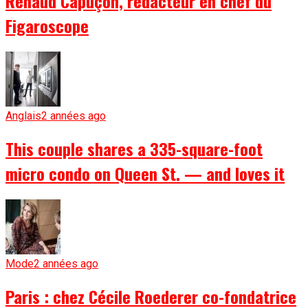
Renaud Capuçon, rédacteur en chef du
Figaroscope
Anglais
2 années ago
This couple shares a 335-square-foot
micro condo on Queen St. — and loves it
Mode
2 années ago
Paris : chez Cécile Roederer co-fondatrice