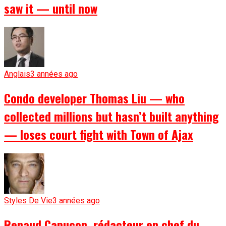
saw it — until now
Anglais
3 années ago
Condo developer Thomas Liu — who
collected millions but hasn’t built anything
— loses court fight with Town of Ajax
Styles De Vie
3 années ago
Renaud Capuçon, rédacteur en chef du