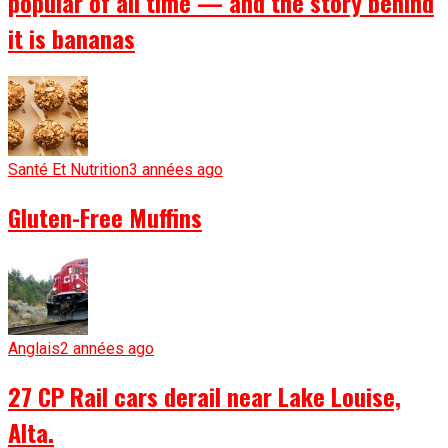
popular of all time — and the story behind
it is bananas
Santé Et Nutrition
3 années ago
Gluten-Free Muffins
Anglais
2 années ago
27 CP Rail cars derail near Lake Louise,
Alta.