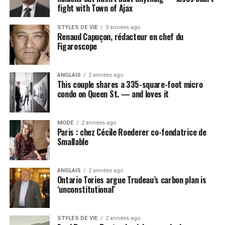
fight with Town of Ajax
STYLES DE VIE
3 années ago
Renaud Capuçon, rédacteur en chef du
Figaroscope
ANGLAIS
2 années ago
This couple shares a 335-square-foot micro
condo on Queen St. — and loves it
MODE
2 années ago
Paris : chez Cécile Roederer co-fondatrice de
Smallable
ANGLAIS
2 années ago
Ontario Tories argue Trudeau’s carbon plan is
‘unconstitutional’
STYLES DE VIE
2 années ago