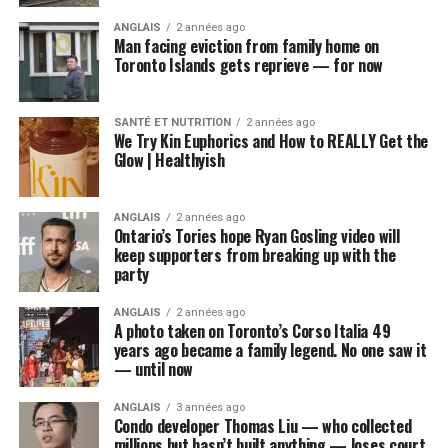
ANGLAIS
2 années ago
Man facing eviction from family home on
Toronto Islands gets reprieve — for now
SANTÉ ET NUTRITION
2 années ago
We Try Kin Euphorics and How to REALLY Get the
Glow | Healthyish
ANGLAIS
2 années ago
Ontario’s Tories hope Ryan Gosling video will
keep supporters from breaking up with the
party
ANGLAIS
2 années ago
A photo taken on Toronto’s Corso Italia 49
years ago became a family legend. No one saw it
— until now
ANGLAIS
3 années ago
Condo developer Thomas Liu — who collected
millions but hasn’t built anything — loses court