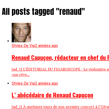
All posts tagged "renaud"
Styles De Vie
2 années ago
Renaud Capuçon, rédacteur en chef du 
[ad_1] L’ÉDITORIAL DU FIGAROSCOPE - Le violoniste a d
«un rêve...
Styles De Vie
2 années ago
L’ abécédaire de Renaud Capuçon
[ad_1] À quelques jours de son premier concert à l’Olymp