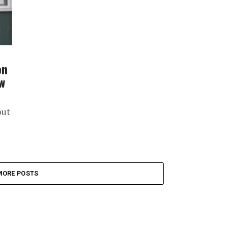
on
w
out
MORE POSTS