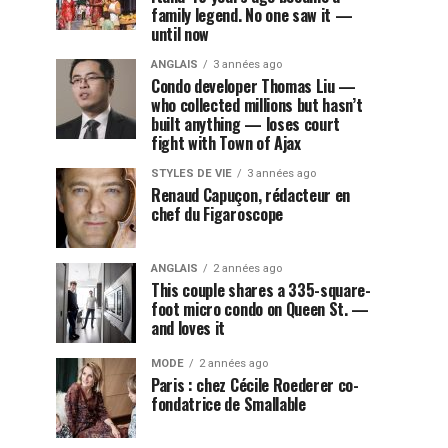
family legend. No one saw it —
until now
ANGLAIS
3 années ago
Condo developer Thomas Liu —
who collected millions but hasn’t
built anything — loses court
fight with Town of Ajax
STYLES DE VIE
3 années ago
Renaud Capuçon, rédacteur en
chef du Figaroscope
ANGLAIS
2 années ago
This couple shares a 335-square-
foot micro condo on Queen St. —
and loves it
MODE
2 années ago
Paris : chez Cécile Roederer co-
fondatrice de Smallable