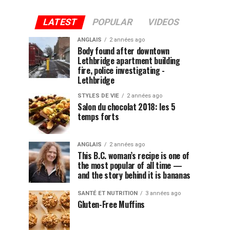
LATEST
POPULAR
VIDEOS
ANGLAIS
2 années ago
Body found after downtown
Lethbridge apartment building
fire, police investigating -
Lethbridge
STYLES DE VIE
2 années ago
Salon du chocolat 2018: les 5
temps forts
ANGLAIS
2 années ago
This B.C. woman’s recipe is one of
the most popular of all time —
and the story behind it is bananas
SANTÉ ET NUTRITION
3 années ago
Gluten-Free Muffins