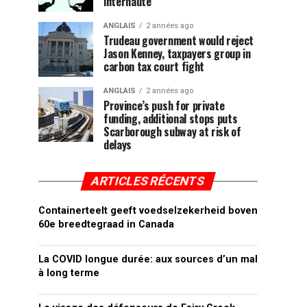
internaute
ANGLAIS
2 années ago
Trudeau government would reject
Jason Kenney, taxpayers group in
carbon tax court fight
ANGLAIS
2 années ago
Province’s push for private
funding, additional stops puts
Scarborough subway at risk of
delays
ARTICLES RÉCENTS
Containerteelt geeft voedselzekerheid boven
60e breedtegraad in Canada
La COVID longue durée: aux sources d’un mal
à long terme