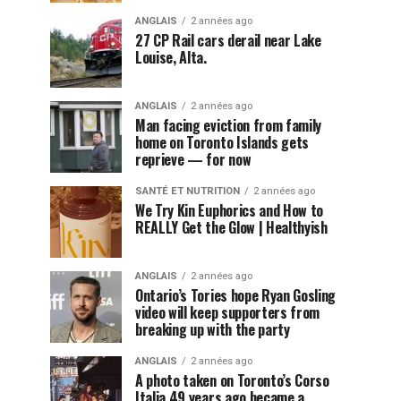
ANGLAIS
2 années ago
27 CP Rail cars derail near Lake
Louise, Alta.
ANGLAIS
2 années ago
Man facing eviction from family
home on Toronto Islands gets
reprieve — for now
SANTÉ ET NUTRITION
2 années ago
We Try Kin Euphorics and How to
REALLY Get the Glow | Healthyish
ANGLAIS
2 années ago
Ontario’s Tories hope Ryan Gosling
video will keep supporters from
breaking up with the party
ANGLAIS
2 années ago
A photo taken on Toronto’s Corso
Italia 49 years ago became a