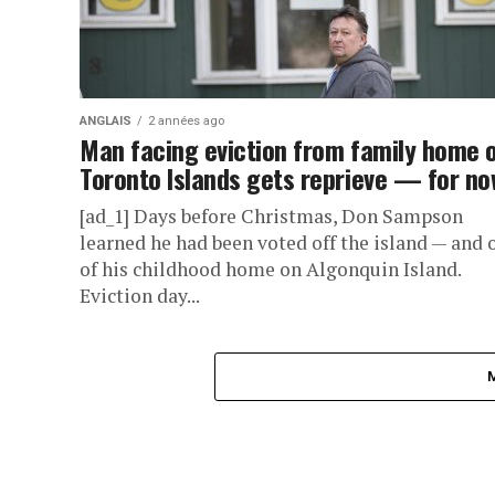
ANGLAIS
2 années ago
Man facing eviction from family home 
Toronto Islands gets reprieve — for no
[ad_1] Days before Christmas, Don Sampson
learned he had been voted off the island — and 
of his childhood home on Algonquin Island.
Eviction day...