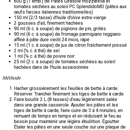
600 g (1 emb.) de Pâtes Girasole mozzarella et
tomates séchées au soleil PC SplendidoMD (pâtes aux
œufs farcies italiennes traditionnelles)
150 ml (2/3 tasse) d’huile d’olive extra-vierge
2 gousses d’ail, finement hachées
90 ml (6 c. à soupe) de pignons de pin, grillés
90 ml (6 c. à soupe) de fromage parmigiano reggiano
affiné à pâte dure vieilli 24 mois, râpé
15 ml (1 c. à soupe) de jus de citron fraîchement pressé
2 ml (½ c. à thé) de sel
1 ml (¼ c. à thé) de poivre noir
25 ml (2 c. à soupe) de tomates séchées au soleil
hachées dans de l’huile assaisonnée
Méthode
Hacher grossièrement les feuilles de bette à carde.
Réserver. Trancher finement les tiges de bette à carde.
Faire bouillir 2 L (8 tasses) d’eau légèrement salée
dans une grande casserole. Ajouter les pâtes et les
tiges de bette à carde; faire cuire de 3 à 4 minutes, en
remuant de temps en temps et en réduisant le feu au
besoin pour maintenir une légère ébullition. Égoutter.
Étaler les pâtes en une seule couche sur une plaque de