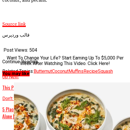
coconut, and pecans.
Source link
قالب وردپرس
Post Views:
504
Want To Change Your Life? Start Earning Up To $5,000 Per
Continue Reading
Week After Watching This Video. Click Here!
Related Topics:
Butternut
Coconut
Muffins
Recipe
Squash
You may like
Up Next
This Pork Chop Recipe Is Preeeetty Much Impossible to Mess Up
Don't Miss
5 Placemats That Deserve a Spot at the Table Even If You’re Eating
Alone | Healthyish