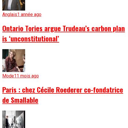
Anglais
1 année ago
Ontario Tories argue Trudeau’s carbon plan
is ‘unconstitutional’
Mode
11 mois ago
Paris : chez Cécile Roederer co-fondatrice
de Smallable