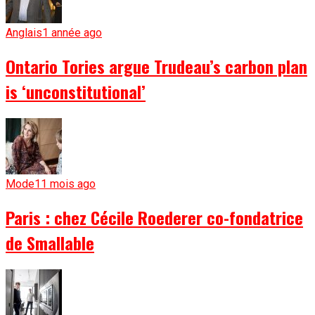
Anglais
1 année ago
Ontario Tories argue Trudeau’s carbon plan
is ‘unconstitutional’
Mode
11 mois ago
Paris : chez Cécile Roederer co-fondatrice
de Smallable