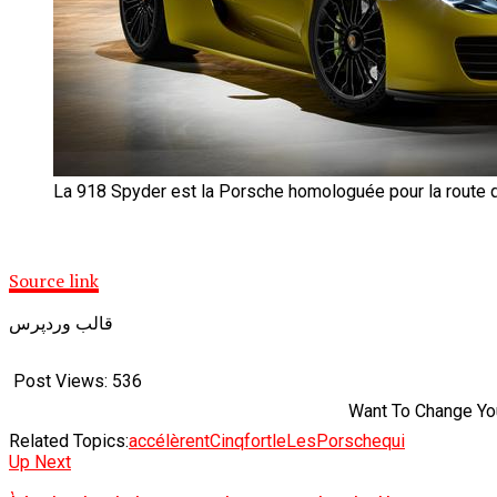
La 918 Spyder est la Porsche homologuée pour la route q
Source link
قالب وردپرس
Post Views:
536
Want To Change You
Related Topics:
accélèrent
Cinq
fort
le
Les
Porsche
qui
Up Next