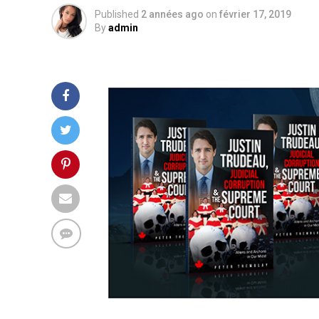
Published
2 années ago
on
février 17, 2019
By
admin