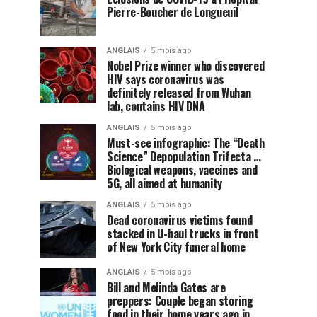
Pierre-Boucher de Longueuil
ANGLAIS
5 mois ago
Nobel Prize winner who discovered
HIV says coronavirus was
definitely released from Wuhan
lab, contains HIV DNA
ANGLAIS
5 mois ago
Must-see infographic: The “Death
Science” Depopulation Trifecta …
Biological weapons, vaccines and
5G, all aimed at humanity
ANGLAIS
5 mois ago
Dead coronavirus victims found
stacked in U-haul trucks in front
of New York City funeral home
ANGLAIS
5 mois ago
Bill and Melinda Gates are
preppers: Couple began storing
food in their home years ago in