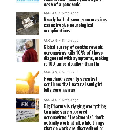
case of a pandemic
ANGLAIS
5 mois ago
Nearly half of severe coronavirus
cases involve neurological
complications
ANGLAIS
5 mois ago
Global survey of deaths reveals
coronavirus kills 10% of those
diagnosed with symptoms, making
it 100 times deadlier than flu
ANGLAIS
5 mois ago
Homeland security scientist
confirms that natural sunlight
kills coronavirus
ANGLAIS
5 mois ago
Big Pharma is rigging everything
to make sure approved
coronavirus “treatments” don’t
actually work at all, while things
that do work are discredited or