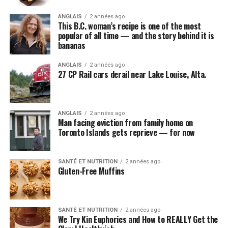
ANGLAIS
2 années ago
This B.C. woman’s recipe is one of the most
popular of all time — and the story behind it is
bananas
ANGLAIS
2 années ago
27 CP Rail cars derail near Lake Louise, Alta.
ANGLAIS
2 années ago
Man facing eviction from family home on
Toronto Islands gets reprieve — for now
SANTÉ ET NUTRITION
2 années ago
Gluten-Free Muffins
SANTÉ ET NUTRITION
2 années ago
We Try Kin Euphorics and How to REALLY Get the