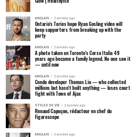
Glow | Healthyish
ANGLAIS
2 années ago
Ontario’s Tories hope Ryan Gosling video will
keep supporters from breaking up with the
party
ANGLAIS
2 années ago
A photo taken on Toronto’s Corso Italia 49
years ago became a family legend. No one saw it
— until now
ANGLAIS
2 années ago
Condo developer Thomas Liu — who collected
millions but hasn’t built anything — loses court
fight with Town of Ajax
STYLES DE VIE
2 années ago
Renaud Capuçon, rédacteur en chef du
Figaroscope
ANGLAIS
2 années ago